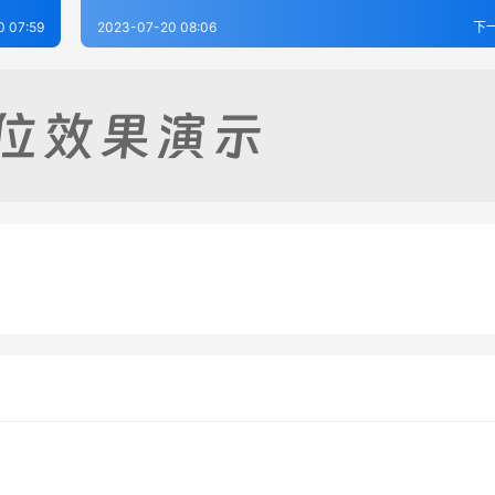
0 07:59
2023-07-20 08:06
下
志（附续志）（1-3）
光绪兰谿县志（1-7）
-17
245
2023-07-17
2
志（14）
龙游县志（1-2）
-22
253
2023-07-17
2
浙江省
浙江省