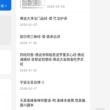
一篇
2024-02-05
佛说大净法门品经-晋·竺法护译
2025-01-02
超日明三昧经-晋·聂承远译
2024-11-28
四经同卷-佛说帝释般若波罗蜜多心经·佛说
诸佛经·舍黎娑担摩经·佛说大金刚香陀罗尼
经
67
79
2025-01-22
宇宙全息自律-2
2026-02-17
天真毒峰善禅师要语-明.毒峰本善撰.悟真编.
嘉兴藏本