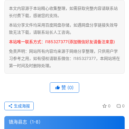
本文内容源于本站精心收集整理，如需获取完整内容请联系站
道
长付费下载，感谢您的支持。
家
本站分享文件均采用百度网盘存储，如遇网盘分享链接失效导
典
籍
致无法下载，请联系站长人工咨询。
本站唯一联系方式：l185327377(添加微信好友请备注来意)
易
免责声明：网站所有内容均来源于网络分享整理，只供用户学
学
习参考之用，如有侵权请联系微信：l185327377，本网站将在
典
第一时间及时删除处理。
籍
医
赞
(0)
学
典
籍
生成海报
0
0
武
镇海县志（1-8）
术