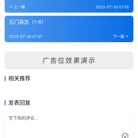
登录
注册
内
上一篇
2023-07-20 07:55
功
石门县志（1-6）
杂
2023-07-20 07:57
下一篇
学
四
库
全
书
相关推荐
武康县志（1-3）
道光会稽县志稿（1-3）
2023-07-22
314
2023-07-22
384
宁波府志（1-7）
西湖游览志（1-2）
2023-07-21
284
2023-07-21
370
全
浙江省
浙江省
上虞县志（全）
开化县志（1-4）
2023-07-22
360
2023-07-22
334
浙江省
浙江省
国
浙江省
浙江省
发表回复
县
志
关