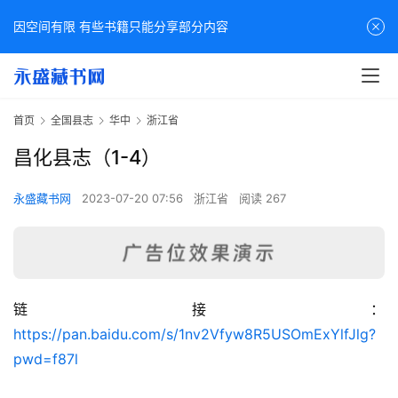
因空间有限 有些书籍只能分享部分内容
首页
全国县志
华中
浙江省
昌化县志（1-4）
永盛藏书网
2023-07-20 07:56
浙江省
阅读 267
链接：
佛
https://pan.baidu.com/s/1nv2Vfyw8R5USOmExYlfJlg?
家
pwd=f87l
典
籍