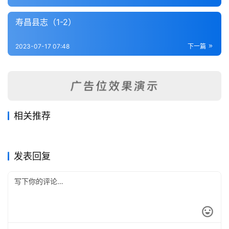
内
功
寿昌县志（1-2）
杂
2023-07-17 07:48
下一篇
学
四
库
全
相关推荐
书
象山县志（1）
富阳县新志补正
2023-07-21
245
2023-07-22
265
剡录（全）
绍兴府志（1-7）
2023-07-17
337
2023-07-21
266
浙江省
浙江省
天台胜迹录
会稽续志（全）
2023-07-21
351
2023-07-22
270
浙江省
浙江省
全
浙江省
浙江省
发表回复
国
县
志
关
于