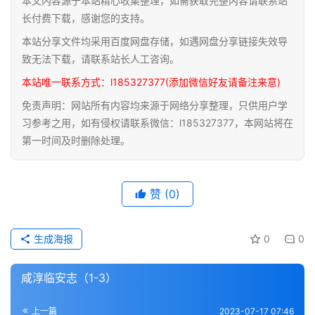
本文内容源于本站精心收集整理，如需获取完整内容请联系站
道
长付费下载，感谢您的支持。
家
本站分享文件均采用百度网盘存储，如遇网盘分享链接失效导
典
致无法下载，请联系站长人工咨询。
籍
本站唯一联系方式：l185327377(添加微信好友请备注来意)
免责声明：网站所有内容均来源于网络分享整理，只供用户学
易
习参考之用，如有侵权请联系微信：l185327377，本网站将在
学
第一时间及时删除处理。
典
籍
赞
(0)
医
学
典
生成海报
0
0
籍
咸淳临安志（1-3）
武
术
登录
注册
上一篇
2023-07-17 07:46