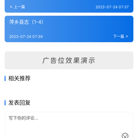
登录
注册
内
上一篇
2023-07-24 07:37
功
萍乡县志（1-4）
杂
2023-07-24 07:39
下一篇
学
四
库
全
书
相关推荐
九江府志·（1-2）
宁风县志（1-3）
2023-07-24
378
2023-07-24
324
瑞州府志（1-2）
南昌纪事（全）
2023-07-22
224
2023-07-24
442
全
江西省
江西省
广信府志（1-2）
吉安府志（1-7）
2023-07-22
356
2023-07-22
273
江西省
江西省
国
江西省
江西省
发表回复
县
志
关