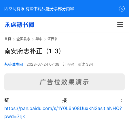
因空间有限 有些书籍只能分享部分内容
首页
全国县志
华中
江西省
南安府志补正（1-3）
永盛藏书网
2023-07-24 07:38
江西省
阅读 334
链接：
佛
https://pan.baidu.com/s/1Y0L6n08UuxKN2asltlaNHQ?
家
pwd=7rjk
典
籍