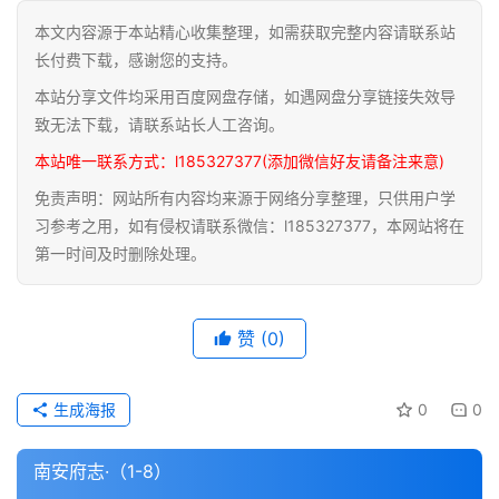
本文内容源于本站精心收集整理，如需获取完整内容请联系站
道
长付费下载，感谢您的支持。
家
本站分享文件均采用百度网盘存储，如遇网盘分享链接失效导
典
籍
致无法下载，请联系站长人工咨询。
本站唯一联系方式：l185327377(添加微信好友请备注来意)
易
免责声明：网站所有内容均来源于网络分享整理，只供用户学
学
习参考之用，如有侵权请联系微信：l185327377，本网站将在
典
第一时间及时删除处理。
籍
医
赞
(0)
学
典
籍
生成海报
0
0
武
南安府志·（1-8）
术