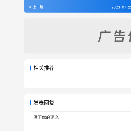
上一篇
2023-07-2
相关推荐
德化县志（1-2）
定南厅
2023-07-22
282
2023-07
永新县志（1-7）
乌石山
2023-07-24
214
2023-07
江西省
江西省
江西省
江西省
发表回复