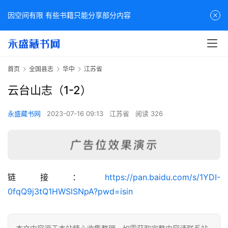
因空间有限 有些书籍只能分享部分内容
首页
全国县志
华中
江苏省
云台山志（1-2）
永盛藏书网
2023-07-16 09:13
江苏省
阅读 326
佛
链接：
https://pan.baidu.com/s/1YDI-
家
0fqQ9j3tQ1HWSlSNpA?pwd=isin
典
籍