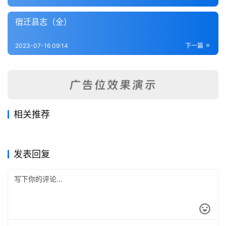
内
功
宿迁县志（全）
杂
2023-07-16 09:14
下一篇
学
四
库
全
相关推荐
书
重修安东县志（全）
金山志（京口三山志）
2023-07-16
320
2023-07-13
292
相城小志（全）
江宁布政司属府厅州县舆图道
2023-07-16
347
2023-07-16
348
江苏省
江苏省
吴县志稿（1）
上海县志1-清同治十一年刊本
2023-07-16
249
里清册（全）
2023-07-16
244
江苏省
江苏省
全
江苏省
江苏省
发表回复
国
县
志
关
于