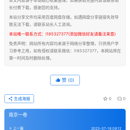
本文内容源于本站精心收集整理，如需获取完整内容请联系站
道
长付费下载，感谢您的支持。
家
本站分享文件均采用百度网盘存储，如遇网盘分享链接失效导
典
致无法下载，请联系站长人工咨询。
籍
本站唯一联系方式：l185327377(添加微信好友请备注来意)
免责声明：网站所有内容均来源于网络分享整理，只供用户学
易
习参考之用，如有侵权请联系微信：l185327377，本网站将在
学
第一时间及时删除处理。
典
籍
赞
(0)
医
学
典
生成海报
0
0
籍
南京一卷
武
术
登录
注册
上一篇
2023-07-16 09:12