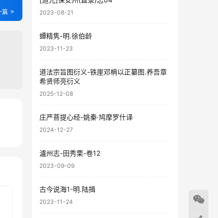
一篇
2023-08-21
蟫精隽-明.徐伯龄
2023-11-23
道法宗旨图衍义-铁崖邓柟以正纂图.养吾章
希贤师亮衍义
2025-12-08
庄严菩提心经-姚秦·鸠摩罗什译
58
2024-12-27
68
瀘州志-田秀栗-卷12
2023-09-09
古今说海1-明.陆揖
2023-11-24