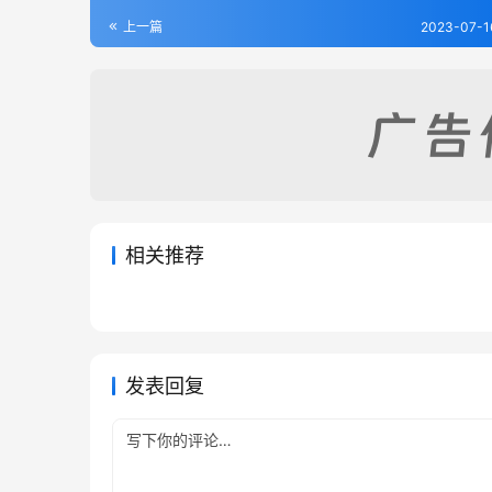
上一篇
2023-07-1
相关推荐
金陵通传
吴县城
2023-07-08
542
2023-07
南畿志（1-6）
京口三
2023-07-16
272
2023-07
江苏省
江苏省
江苏省
江苏省
发表回复