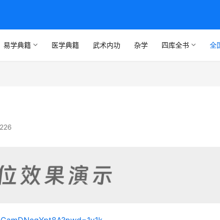
易学典籍
医学典籍
武术内功
杂学
四库全书
全
226
WOuCamDNcqYpt8A?pwd=1y1k