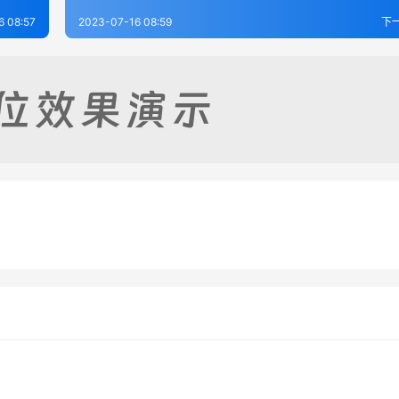
6 08:57
2023-07-16 08:59
下
区附刊（全）
奉贤县志
-16
241
2023-07-06
4
山志（焦山志）
川沙厅志十四卷
-12
265
2023-07-16
2
江苏省
江苏省