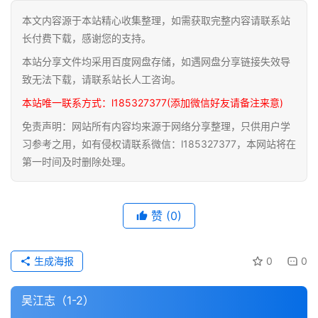
本文内容源于本站精心收集整理，如需获取完整内容请联系站
道
长付费下载，感谢您的支持。
家
本站分享文件均采用百度网盘存储，如遇网盘分享链接失效导
典
籍
致无法下载，请联系站长人工咨询。
本站唯一联系方式：l185327377(添加微信好友请备注来意)
易
免责声明：网站所有内容均来源于网络分享整理，只供用户学
学
习参考之用，如有侵权请联系微信：l185327377，本网站将在
典
第一时间及时删除处理。
籍
医
赞
(0)
学
典
籍
生成海报
0
0
武
吴江志（1-2）
术