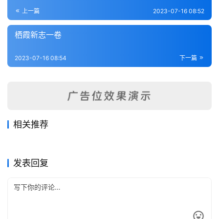
登录
注册
内
上一篇
2023-07-16 08:52
功
栖霞新志一卷
杂
2023-07-16 08:54
下一篇
学
四
库
全
书
相关推荐
娄县志
重修山阳县志（全）
2023-07-11
264
2023-07-16
264
南枢志（1-11）
金山县志（全）
2023-07-16
226
2023-07-16
338
全
江苏省
江苏省
吴县志
锡金识小录（1-2）
2023-07-06
330
2023-07-16
325
江苏省
江苏省
国
江苏省
江苏省
发表回复
县
志
关