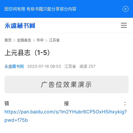
因空间有限 有些书籍只能分享部分内容
首页
全国县志
华中
江苏省
上元县志（1-5）
永盛藏书网
2023-07-16 08:53
江苏省
阅读 257
链接：
佛
https://pan.baidu.com/s/1m2YHubr6CP5OxH5ihxykig?
家
pwd=f75b
典
籍