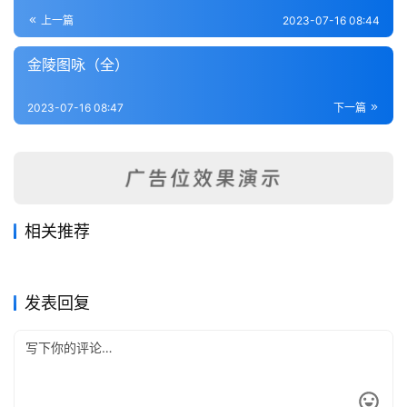
登录
注册
内
上一篇
2023-07-16 08:44
功
金陵图咏（全）
杂
2023-07-16 08:47
下一篇
学
四
库
全
书
相关推荐
江宁布政司属疆域表（1-2）
川沙县志
2023-07-16
290
2023-07-11
828
嘉定县志（1-2）
续纂江宁府志
2023-07-16
849
2023-07-04
674
全
江苏省
江苏省
宜兴荆溪县志2
金陵琐事（1-3）
2023-07-14
325
2023-07-16
283
江苏省
江苏省
国
江苏省
江苏省
发表回复
县
志
关