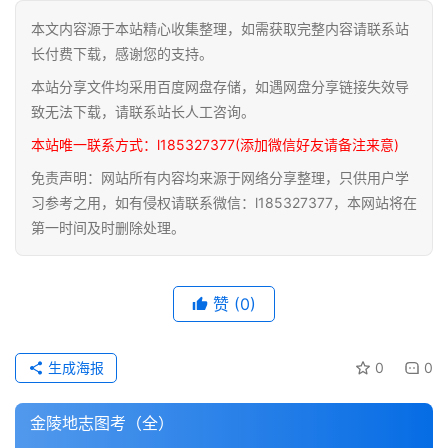
本文内容源于本站精心收集整理，如需获取完整内容请联系站
道
长付费下载，感谢您的支持。
家
本站分享文件均采用百度网盘存储，如遇网盘分享链接失效导
典
籍
致无法下载，请联系站长人工咨询。
本站唯一联系方式：l185327377(添加微信好友请备注来意)
易
免责声明：网站所有内容均来源于网络分享整理，只供用户学
学
习参考之用，如有侵权请联系微信：l185327377，本网站将在
典
第一时间及时删除处理。
籍
医
赞
(0)
学
典
籍
生成海报
0
0
武
金陵地志图考（全）
术