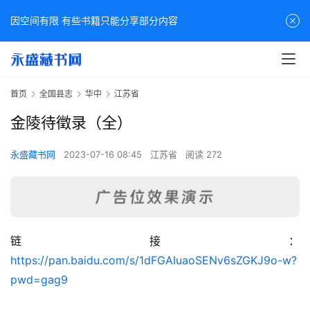
因空间有限 有些书籍只能分享部分内容
首页
全国县志
华中
江苏省
金陵待徵录（全）
永盛藏书网
2023-07-16 08:45
江苏省
阅读 272
链接：
佛
https://pan.baidu.com/s/1dFGAIuaoSENv6sZGKJ9o-w?
家
pwd=gag9
典
籍