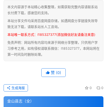
本文内容源于本站精心收集整理，如需获取完整内容请联系站
道
长付费下载，感谢您的支持。
家
本站分享文件均采用百度网盘存储，如遇网盘分享链接失效导
典
籍
致无法下载，请联系站长人工咨询。
本站唯一联系方式：l185327377(添加微信好友请备注来意)
易
免责声明：网站所有内容均来源于网络分享整理，只供用户学
学
习参考之用，如有侵权请联系微信：l185327377，本网站将在
典
第一时间及时删除处理。
籍
医
赞
(0)
学
典
籍
生成海报
0
0
武
金山县志（全）
术