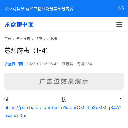
因空间有限 有些书籍只能分享部分内容
首页
全国县志
华中
江苏省
苏州府志（1-4）
永盛藏书网
2023-07-16 08:40
江苏省
阅读 284
链接：
佛
https://pan.baidu.com/s/1o7liJoarCMOhnSuMMigX4A?
家
pwd=n0nq
典
籍