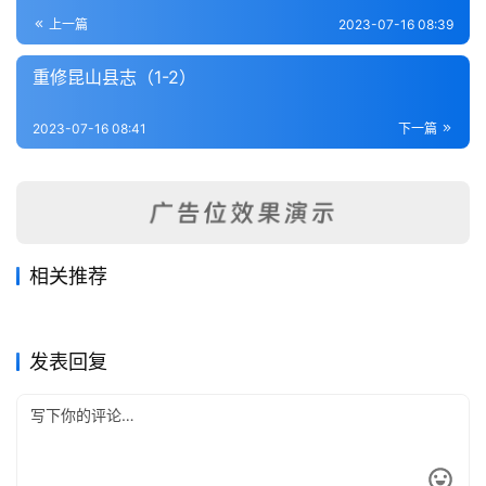
登录
注册
内
上一篇
2023-07-16 08:39
功
重修昆山县志（1-2）
杂
2023-07-16 08:41
下一篇
学
四
库
全
书
相关推荐
京口三山志（焦山志）
京口山水志
2023-07-12
264
2023-07-04
319
续纂宜荆县志十卷.
兴化县新志（1-3）
2023-07-16
231
2023-07-16
565
全
江苏省
江苏省
宝应县志2
琴川三志补记续编
2023-07-08
424
2023-07-15
207
江苏省
江苏省
国
江苏省
江苏省
发表回复
县
志
关