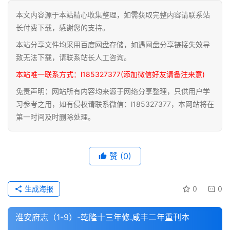
本文内容源于本站精心收集整理，如需获取完整内容请联系站
道
长付费下载，感谢您的支持。
家
本站分享文件均采用百度网盘存储，如遇网盘分享链接失效导
典
籍
致无法下载，请联系站长人工咨询。
本站唯一联系方式：l185327377(添加微信好友请备注来意)
易
免责声明：网站所有内容均来源于网络分享整理，只供用户学
学
习参考之用，如有侵权请联系微信：l185327377，本网站将在
典
第一时间及时删除处理。
籍
医
赞
(0)
学
典
籍
生成海报
0
0
武
淮安府志（1-9）-乾隆十三年修.咸丰二年重刊本
术