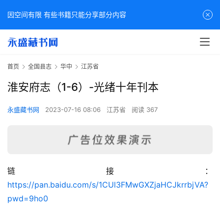
因空间有限 有些书籍只能分享部分内容
首页
全国县志
华中
江苏省
淮安府志（1-6）-光绪十年刊本
永盛藏书网
2023-07-16 08:06
江苏省
阅读 367
链接：
佛
https://pan.baidu.com/s/1CUl3FMwGXZjaHCJkrrbjVA?
家
pwd=9ho0
典
籍