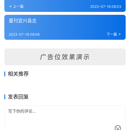
登录
注册
内
上一篇
2023-07-16 08:03
功
重刊宜兴县志
杂
2023-07-16 08:08
下一篇
学
四
库
全
书
相关推荐
建康古今记一卷
如皋县续志
2023-07-16
317
2023-07-10
276
江阴县志（1-3）
光宣宜荆续志
2023-07-16
235
2023-07-07
275
全
江苏省
江苏省
睢宁县旧志
京口三山全志（1-2）
2023-07-11
242
2023-07-16
284
江苏省
江苏省
国
江苏省
江苏省
发表回复
县
志
关