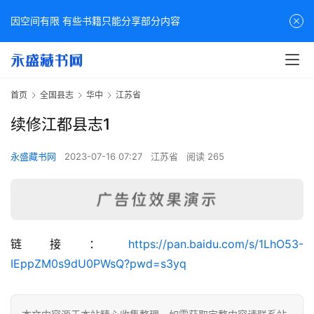
因空间有限 有些书籍只能分享部分内容
首页
全国县志
华中
江苏省
续修江都县志1
永盛藏书网
2023-07-16 07:27
江苏省
阅读 265
佛
链接：
https://pan.baidu.com/s/1LhO53-
家
IEppZM0s9dU0PWsQ?pwd=s3yq
典
籍