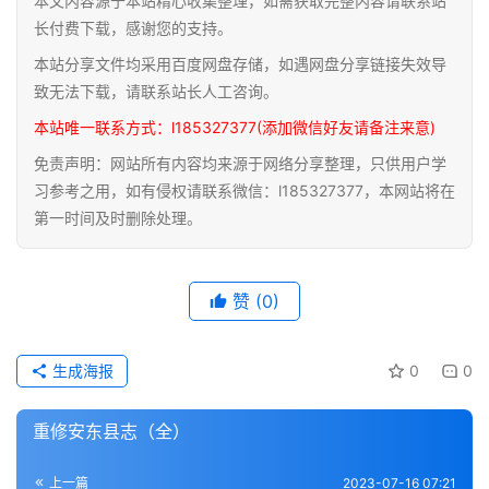
本文内容源于本站精心收集整理，如需获取完整内容请联系站
道
长付费下载，感谢您的支持。
家
本站分享文件均采用百度网盘存储，如遇网盘分享链接失效导
典
致无法下载，请联系站长人工咨询。
籍
本站唯一联系方式：l185327377(添加微信好友请备注来意)
免责声明：网站所有内容均来源于网络分享整理，只供用户学
易
习参考之用，如有侵权请联系微信：l185327377，本网站将在
学
第一时间及时删除处理。
典
籍
赞
(0)
医
学
典
生成海报
0
0
籍
重修安东县志（全）
武
术
登录
注册
上一篇
2023-07-16 07:21