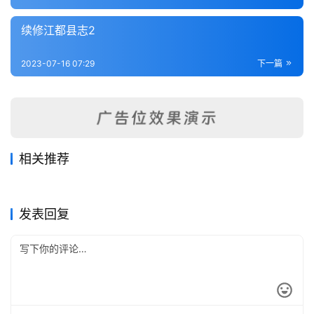
内
功
续修江都县志2
杂
2023-07-16 07:29
下一篇
学
四
库
全
相关推荐
书
丹阳县续志（全）
吴郡志
2023-07-16
245
2023-07-04
261
睢宁县旧志
上海县志
2023-07-11
242
2023-07-06
323
江苏省
江苏省
震泽县志
上海县志2-清同治十一年刊本
2023-07-06
282
2023-07-16
306
江苏省
江苏省
全
江苏省
江苏省
发表回复
国
县
志
关
于