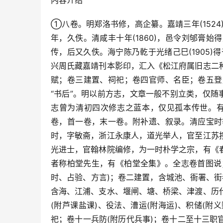
①八卷。明郑洛书修，高企纂。嘉靖三年(152
年，久佚。清咸丰十年(1860)，邑令刘邭膏
传，后又久佚。海宁陈乃乾于光绪己巳(1905)
兴周氏藏嘉靖刊本影印，汇入《松江府属旧志二
赋；卷三建置、祠祀；卷四官师、名臣；卷五登
“书后”。明以前方志，文章一般不别立类，仅随
志曾为清初四次修志之蓝本，仅见孤本传世。有
卷，首一卷，末一卷。附补遗、叙录。清应宝时等
时，字敏斋，浙江永康人，道光举人，官至江苏
光进士，官翰林院编修，为一时朴学之宗，有《
者称柏堂先生，有《柏堂全集》。全志卷首图说
时、占验、方言)；卷二建置，含城池、衙署、街
含海、江浦、支水、堰闸、塘、桥梁、津渡、历
(附芦课盐课)、役法、漕运(附海运)、积储(附
祀；卷十一兵防(附历代兵事)；卷十二至十三