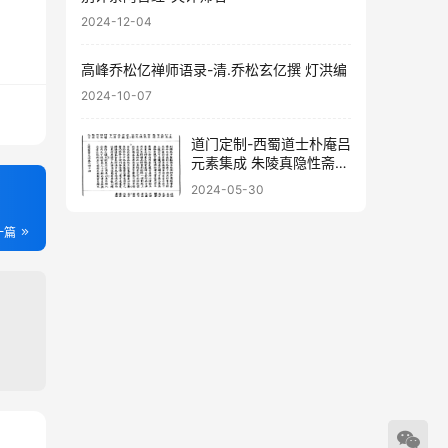
2024-12-04
高峰乔松亿禅师语录-清.乔松玄亿撰 灯洪编
2024-10-07
道门定制-西蜀道士朴庵吕
元素集成 朱陵真隐性斋胡
湘龙编校
2024-05-30
一篇