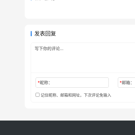
奉贤县志
咸淳重
2023-07-06
457
2023-07
琴川三志补记续编
吴县志
2023-07-15
207
2023-07
江苏省
江苏省
江苏省
江苏省
发表回复
*
昵称：
*
邮箱：
记住昵称、邮箱和网址，下次评论免输入