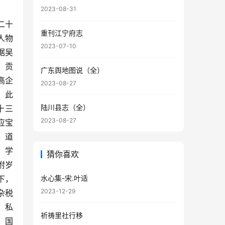
2023-08-31
二十
重刊江宁府志
人物
2023-07-10
据吴
、贡
广东舆地图说（全）
高企
2023-08-27
。此
陆川县志（全）
十三
2023-08-27
应宝
，道
，学
猜你喜欢
附岁
下，
水心集-宋.叶适
2023-12-29
杂税
、私
祈祷里社行移
、国