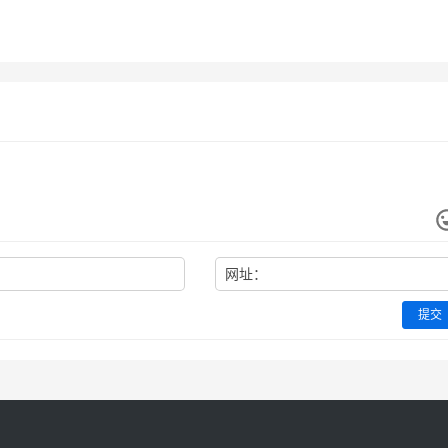
修毗陵志三十卷
相城小志（全）
-16
337
2023-07-16
3
赣榆县志
-06
329
2023-07-08
5
江苏省
江苏省
网址：
提交