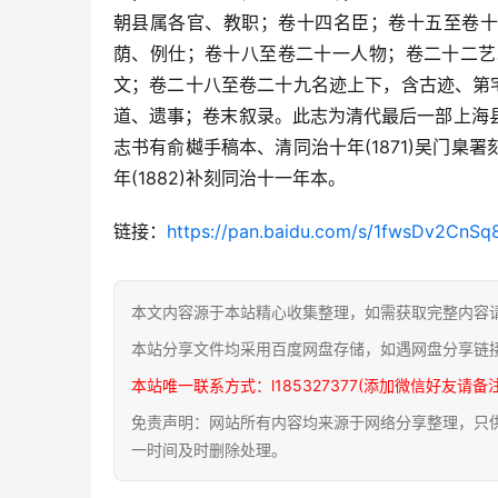
朝县属各官、教职；卷十四名臣；卷十五至卷十
荫、例仕；卷十八至卷二十一人物；卷二十二艺
文；卷二十八至卷二十九名迹上下，含古迹、第
道、遗事；卷末叙录。此志为清代最后一部上海
志书有俞樾手稿本、清同治十年(1871)吴门臬署
年(1882)补刻同治十一年本。
链接：
https://pan.baidu.com/s/1fwsDv2Cn
本文内容源于本站精心收集整理，如需获取完整内容
本站分享文件均采用百度网盘存储，如遇网盘分享链
本站唯一联系方式：l185327377(添加微信好友请备
免责声明：网站所有内容均来源于网络分享整理，只供用
一时间及时删除处理。