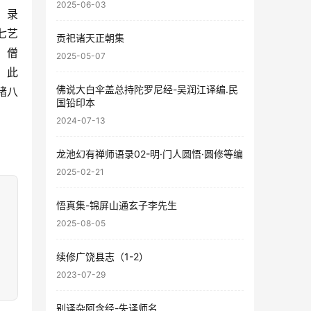
2025-06-03
、录
七艺
贡祀诸天正朝集
、僧
2025-05-07
。此
佛说大白伞盖总持陀罗尼经-吴润江译编.民
绪八
国铅印本
2024-07-13
龙池幻有禅师语录02-明·门人圆悟·圆修等编
2025-02-21
悟真集-锦屏山通玄子李先生
2025-08-05
续修广饶县志（1-2）
2023-07-29
别译杂阿含经-失译师名