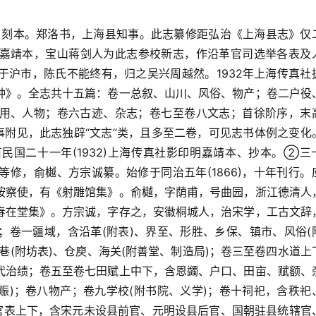
4)刻本。郑洛书，上海县知事。此志纂修距弘治《上海县志》仅
始得嘉靖本，宝山蒋剑人为此志参校新志，作沿革官司选举各表及
得于沪市，陈氏不能终有，归之吴兴周越然。1932年上海传真社
种》。全志共十五篇：卷一总叙、山川、风俗、物产；卷二户役
用、人物；卷六古迹、杂志；卷七至卷八文志；首徐阶序，末
事附见，此志独辟“文志”类，且多至二卷，可见志书体例之变化
民国二十一年(1932)上海传真社影印明嘉靖本、抄本。②三
修，俞樾、方宗诚纂。始修于同治五年(1866)，十年刊行。
按察使，有《射雕馆集》。俞樾，字荫甫，号曲园，浙江德清人
春在堂集》。方宗诚，字存之，安徽桐城人，治宋学，工古文辞
；卷一疆域，含沿革(附表)、界至、形胜、乡保、镇市、风俗(
巷(附坊表)、仓庾、海关(附善堂、制造局)；卷三至卷四水道上
代治绩；卷五至卷七田赋上中下，含恩蠲、户口、田亩、赋额、
义赈)；卷八物产；卷九学校(附书院、义学)；卷十祠祀，含秩祀
职官表上下，含宋元未设县前官、元明设县后官、国朝驻县统辖官