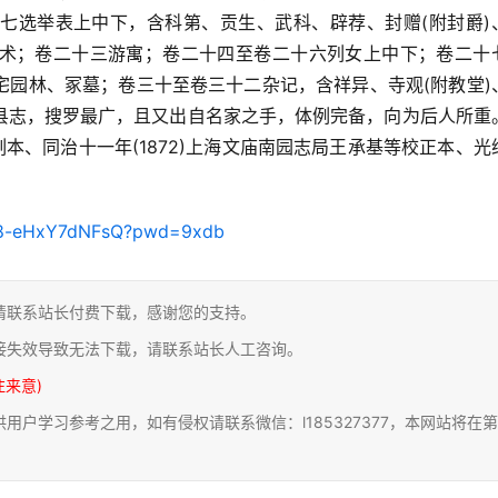
七选举表上中下，含科第、贡生、武科、辟荐、封赠(附封爵)
术；卷二十三游寓；卷二十四至卷二十六列女上中下；卷二十
宅园林、冢墓；卷三十至卷三十二杂记，含祥异、寺观(附教堂)
县志，搜罗最广，且又出自名家之手，体例完备，向为后人所重
刻本、同治十一年(1872)上海文庙南园志局王承基等校正本、光
Sq8-eHxY7dNFsQ?pwd=9xdb
请联系站长付费下载，感谢您的支持。
接失效导致无法下载，请联系站长人工咨询。
注来意)
户学习参考之用，如有侵权请联系微信：l185327377，本网站将在第