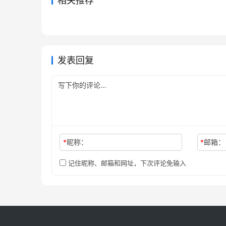
相关推荐
如皋县续志
重修琴
2023-07-10
276
2023-07
吴江志（1-2）
赣榆县
2023-07-16
341
2023-07
江苏省
江苏省
江苏省
江苏省
发表回复
*
昵称：
*
邮箱：
记住昵称、邮箱和网址，下次评论免输入