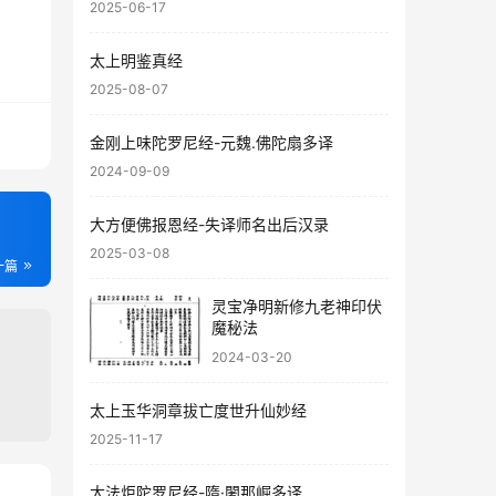
2025-06-17
太上明鉴真经
2025-08-07
金刚上味陀罗尼经-元魏.佛陀扇多译
2024-09-09
大方便佛报恩经-失译师名出后汉录
2025-03-08
一篇
灵宝净明新修九老神印伏
魔秘法
2024-03-20
太上玉华洞章拔亡度世升仙妙经
2025-11-17
大法炬陀罗尼经-隋·闍那崛多译