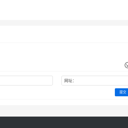
川志十五卷
扬州府志2
-16
280
2023-07-12
3
志
金山县志（1-2）
-08
546
2023-07-16
2
江苏省
江苏省
网址：
提交