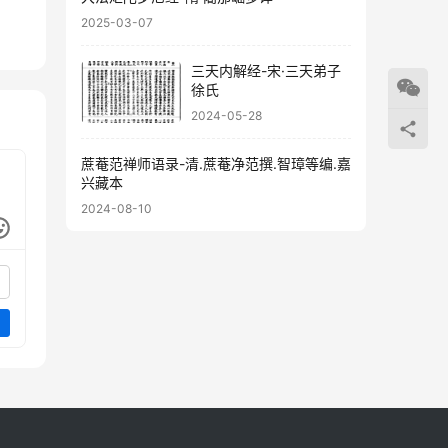
2025-03-07
16
59
三天内解经-宋·三天弟子
徐氏
2024-05-28
蔗菴范禅师语录-清.蔗菴净范撰.智璋等编.嘉
兴藏本
2024-08-10