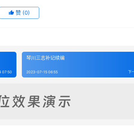
赞
(0)
琴川三志补记续编
4 07:50
2023-07-15 06:55
下