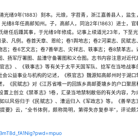
光绪9年(1883）刻本。元烺，字苕青，浙江嘉善县人，监生
光绪8年任高邮知州。子，高邮人，同治2年(1863）进士，官
氏继任后踵其事，于光绪9年修成。记事上续道光23年，下至光
目录、凡例。卷首天章、恩纶；卷1舆地志；卷2河渠志、民赋志
物志；卷6艺文志；卷7善举志、灾祥志、轶事志；卷8禁革志。
图、扬军厅署图、盐漕守备署图和义仓图。志书内容注意对近代
官志》、《轶事志》等有关于太平天国军队、捻军在当地战事
社会公益事业与机构的记述，《秩官志》魏源知高邮州时于湖口
述，《民赋志》对《江苏省唯一的回族乡高邮菱塘乡的户口聚居
设置上创立《禁革志》1卷，汇录当地禁制敝俗的有关内容，为
如以风俗归于《民赋志》、漕运归入《军政志》等。《善举志
提要》云，“全书体例，颇称简明，第得失亦复参半”，评论颇
HeBmT8d_fA1Nig?pwd=mpuo