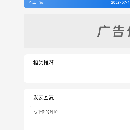
上一篇
2023-07-1
相关推荐
江宁布政司属疆域表（1-2）
重修山
2023-07-16
290
2023-07
崇明县志
丹徒县
2023-07-16
305
2023-0
江苏省
江苏省
江苏省
江苏省
发表回复