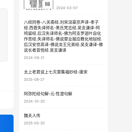
2024-03-07
八经同卷-八关斋经.刘宋沮渠京声译-孝子
经.西晋失译师名-黑氏梵志经.吴支谦译-阿
鸠留经.后汉失译师名-佛为阿支罗迦叶自化
作苦经.失译师名-佛说罪业报应教化地狱经.
后汉安世高译-佛说龙王兄弟经.吴支谦译-佛
说长者音悦经.吴支谦译
2024-09-21
太上老君说上七灭罪集福妙经-唐宋
2025-08-27
阿弥陀经句解-元·性澄句解
2024-10-20
魏夫人传
2025-05-20