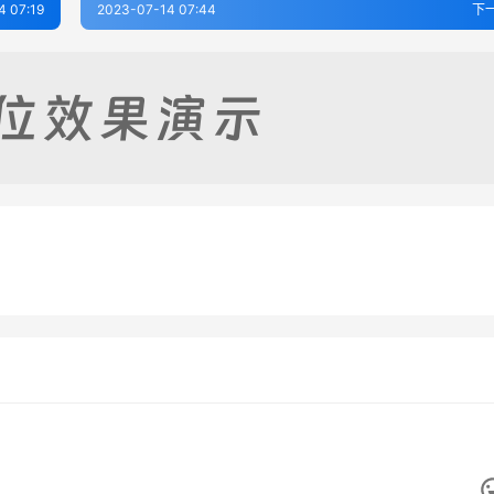
4 07:19
2023-07-14 07:44
下
阳县志（全）
重修毗陵志（1-5）
-16
264
2023-07-16
2
志
宝山县续志
7-04
338
2023-07-06
3
江苏省
江苏省