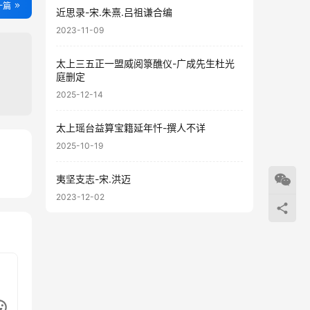
一篇
近思录-宋.朱熹.吕祖谦合编
2023-11-09
太上三五正一盟威阅箓醮仪-广成先生杜光
庭删定
2025-12-14
太上瑶台益算宝籍延年忏-撰人不详
2025-10-19
11
夷坚支志-宋.洪迈
29
2023-12-02