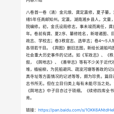
八卷首一卷（清）金元烺、龚定瀛修，夏子纂，清
绪5年任高邮知州。定瀛，湖南湘乡县人，文童，
院编修。初，金氏设局修志，事未竣而离任，龚
年。卷前有龚、夏2序、纂修姓名，新增诸图、
政志、学校志；卷3秩官志、选举志；卷4～5人
各领若干目。《舆图》删旧志图，新绘长湖船坞
社会重大历史事件的记述。如《军政志》、《秩
叙，《舆地志》、《善举志》等有不少关于近代
堆，植榆柳，为民船避风、疏浚河塘等善政的记
真寺址等方面情况的记述等等，颇为珍贵。篇目
志书所无。但在立目归类上每有未能尽当之处。
《舆地志》中子目亦过于琐细。《续修四库全书
肯。
链接：
https://pan.baidu.com/s/1OKK6ANtd