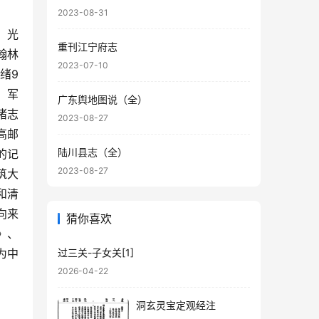
2023-08-31
，光
重刊江宁府志
翰林
2023-07-10
绪9
、军
广东舆地图说（全）
诸志
2023-08-27
高邮
陆川县志（全）
的记
2023-08-27
筑大
和清
向来
猜你喜欢
》、
为中
过三关-子女关[1]
2026-04-22
洞玄灵宝定观经注