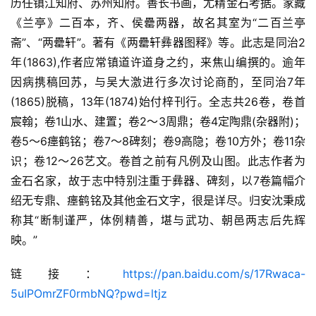
历任镇江知府、苏州知府。善长书画，尤精金石考据。家藏
《兰亭》二百本，齐、侯罍两器，故名其室为“二百兰亭
斋”、“两罍轩”。著有《两罍轩彝器图释》等。此志是同治2
年(1863),作者应常镇道许道身之约，来焦山编撰的。逾年
因病携稿回苏，与吴大激进行多次讨论商酌，至同治7年
佛
(1865)脱稿，13年(1874)始付梓刊行。全志共26卷，卷首
家
宸翰；卷1山水、建置；卷2～3周鼎；卷4定陶鼎(杂器附)；
典
卷5～6瘗鹤铭；卷7～8碑刻；卷9高隐；卷10方外；卷11杂
籍
识；卷12～26艺文。卷首之前有凡例及山图。此志作者为
金石名家，故于志中特别注重于彝器、碑刻，以7卷篇幅介
道
绍无专鼎、瘗鹤铭及其他金石文字，很是详尽。归安沈秉成
家
称其“断制谨严，体例精善，堪与武功、朝邑两志后先辉
典
映。”
籍
链接：
https://pan.baidu.com/s/17Rwaca-
易
5uIPOmrZF0rmbNQ?pwd=ltjz
学
典