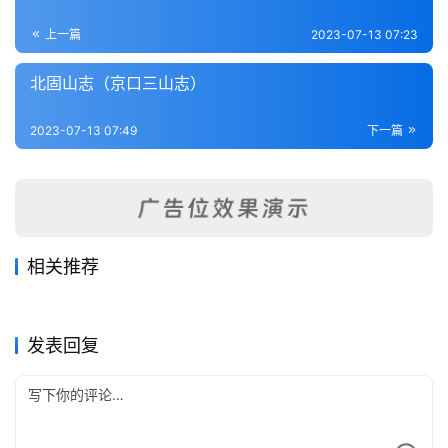
全
书
上一篇
2023-07-13 07:23
北固山志（京口三山志）
全
国
2023-07-13 07:49
下一篇
县
志
关
于
本
相关推荐
站
邳志补
开沙志
2023-07-16
239
2023-07-16
370
甘泉县续志
续纂句容县志1
2023-07-16
242
2023-07-10
572
江苏省
江苏省
吴县志稿（2-4）
江苏省鉴（1-2）
2023-07-16
215
2023-07-16
301
江苏省
江苏省
江苏省
江苏省
发表回复