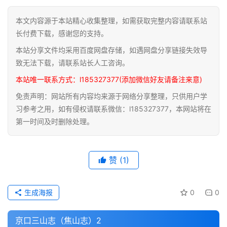
籍
本文内容源于本站精心收集整理，如需获取完整内容请联系站
长付费下载，感谢您的支持。
医
本站分享文件均采用百度网盘存储，如遇网盘分享链接失效导
学
典
致无法下载，请联系站长人工咨询。
籍
本站唯一联系方式：l185327377(添加微信好友请备注来意)
免责声明：网站所有内容均来源于网络分享整理，只供用户学
武
习参考之用，如有侵权请联系微信：l185327377，本网站将在
术
登录
注册
第一时间及时删除处理。
内
功
赞
(1)
杂
学
生成海报
0
0
四
库
京口三山志（焦山志）2