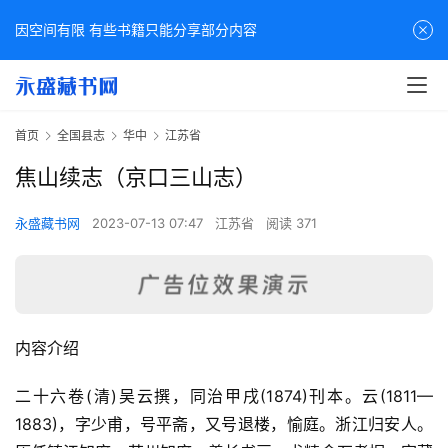
因空间有限 有些书籍只能分享部分内容
首页
全国县志
华中
江苏省
焦山续志（京口三山志）
永盛藏书网
2023-07-13 07:47
江苏省
阅读 371
内容介绍
二十六卷(清)吴云撰，同治甲戌(1874)刊本。云(1811—
1883)，字少甫，号平斋，又号退楼，愉庭。浙江归安人。