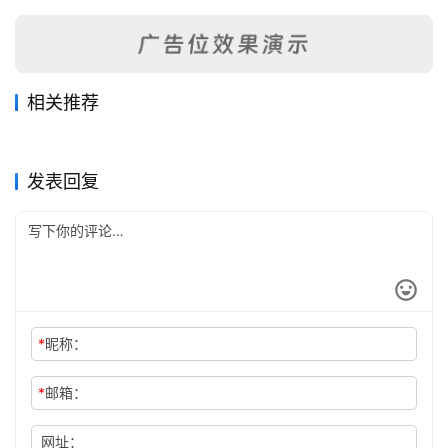
相关推荐
徐州志（1-3）
赣榆县志
2023-07-16
226
2023-07-08
548
吴县志稿（1）
丹阳县续志（全）
2023-07-16
249
2023-07-16
245
江苏省
江苏省
首都志十六卷 图一卷
通州直隶州志
2023-07-16
264
2023-07-10
376
江苏省
江苏省
江苏省
江苏省
发表回复
*
昵称：
*
邮箱：
网址：