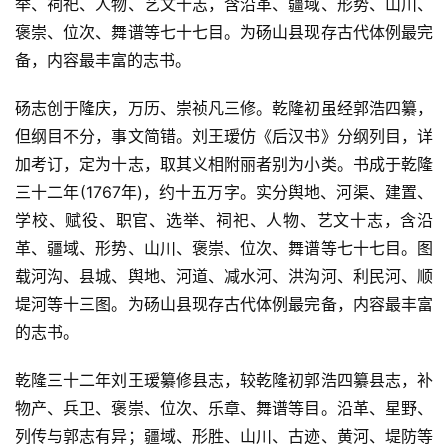
举、祠祀、人物、艺文十志，含沿革、疆域、形势、山川、
褒崇、位次、舞谱等七十七目。为砀山县现存古代体例最完
备，内容最丰富的志书。
砀志创于隆庆，万历、崇祯凡三修。乾隆初虽经郭浩四纂，
但纲目不分，事文简错。刘王瑷仿《后汉书》分纲列目，详
加考订，定为十志，取其义相附丽者别为小类。书成于乾隆
三十二年(1767年)，约十五万字。实分舆地、河渠、建置、
学校、赋役、职官、选举、祠祀、人物、艺文十志，含沿
革、疆域、形势、山川、褒崇、位次、舞谱等七十七目。图
载河沟、县城、舆地、河道、减水河、洪沟河、利民河、顺
佛
堤河等十三图。为砀山县现存古代体例最完备，内容最丰富
家
的志书。
典
籍
乾隆三十二年刘王瑷纂修县志，较乾隆初郭浩四纂县志，补
物产、兵卫、褒崇、位次、乐章、舞谱等目。沿革、星野、
道
列传与郭志有异；疆域、形胜、山川、古迹、黄河、堤防等
家