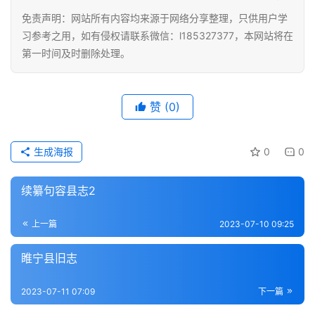
杂
免责声明：网站所有内容均来源于网络分享整理，只供用户学
学
习参考之用，如有侵权请联系微信：l185327377，本网站将在
第一时间及时删除处理。
四
库
全
赞
(0)
书
生成海报
0
0
全
国
续纂句容县志2
县
志
上一篇
2023-07-10 09:25
关
睢宁县旧志
于
本
2023-07-11 07:09
下一篇
站