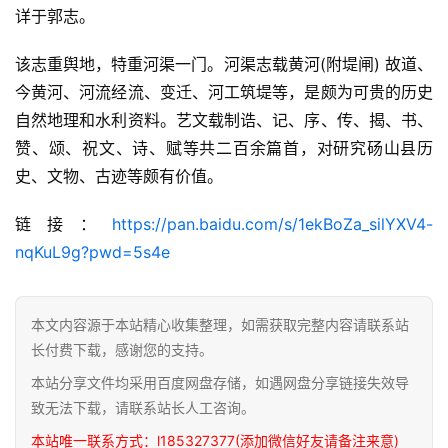
典
详于郭志。
籍
该志重舆地，特重河渠一门。河渠志载黄河(附堤闸) 故道、
易
今黄河、河流经流、变迁、河工筑堤等，是颇为可贵的历史
学
自然地理和水利资料。艺文载制诰、记、序、传、揭、书、
典
赞、颂、祝文、诗、赋等共二百余篇首，对研究砀山县历
籍
史、文物、古迹等颇有价值。
医
链接：
https://pan.baidu.com/s/1ekBoZa_silYXV4-
学
nqKuL9g?pwd=5s4e
典
籍
本文内容源于本站精心收集整理，如需获取完整内容请联系站
武
长付费下载，感谢您的支持。
术
登录
注册
本站分享文件均采用百度网盘存储，如遇网盘分享链接失效导
内
致无法下载，请联系站长人工咨询。
功
本站唯一联系方式：l185327377(添加微信好友请备注来意)