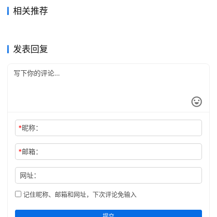
县
相关推荐
志
续纂句容县志2
昆山先贤冢墓考（全）
2023-07-10
453
2023-07-16
270
昆山郡志六卷
重修昆山县志（1-2）
2023-07-16
248
2023-07-16
339
江苏省
江苏省
盐城县志
无锡金匮县志
2023-07-16
282
2023-07-06
417
江苏省
江苏省
关
江苏省
江苏省
发表回复
于
本
站
*
昵称：
*
邮箱：
网址：
记住昵称、邮箱和网址，下次评论免输入
提交