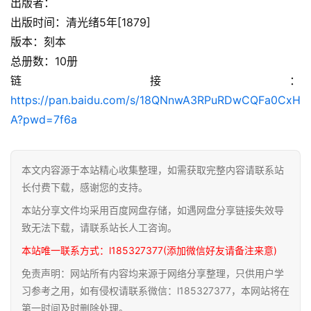
出版者：
佛
出版时间：清光绪5年[1879]
家
版本：刻本
典
总册数：10册
籍
链接：
https://pan.baidu.com/s/18QNnwA3RPuRDwCQFa0CxH
道
A?pwd=7f6a
家
典
籍
本文内容源于本站精心收集整理，如需获取完整内容请联系站
长付费下载，感谢您的支持。
易
学
本站分享文件均采用百度网盘存储，如遇网盘分享链接失效导
典
致无法下载，请联系站长人工咨询。
籍
本站唯一联系方式：l185327377(添加微信好友请备注来意)
免责声明：网站所有内容均来源于网络分享整理，只供用户学
医
习参考之用，如有侵权请联系微信：l185327377，本网站将在
学
第一时间及时删除处理。