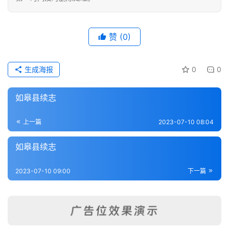
典
籍
赞
(0)
武
术
登录
注册
内
生成海报
0
0
功
如皋县续志
杂
学
上一篇
2023-07-10 08:04
如皋县续志
四
库
全
2023-07-10 09:00
下一篇
书
全
国