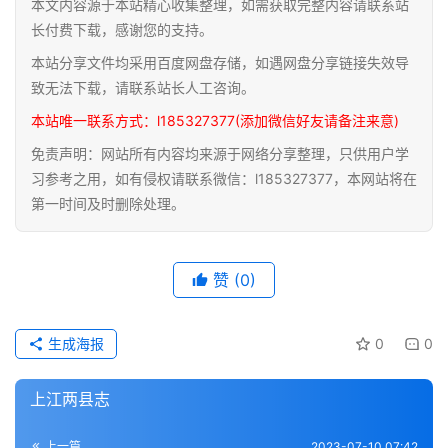
籍
本文内容源于本站精心收集整理，如需获取完整内容请联系站
长付费下载，感谢您的支持。
医
本站分享文件均采用百度网盘存储，如遇网盘分享链接失效导
学
致无法下载，请联系站长人工咨询。
典
本站唯一联系方式：l185327377(添加微信好友请备注来意)
籍
免责声明：网站所有内容均来源于网络分享整理，只供用户学
习参考之用，如有侵权请联系微信：l185327377，本网站将在
武
第一时间及时删除处理。
术
登录
注册
内
功
赞
(0)
杂
学
生成海报
0
0
四
上江两县志
库
全
上一篇
2023-07-10 07:42