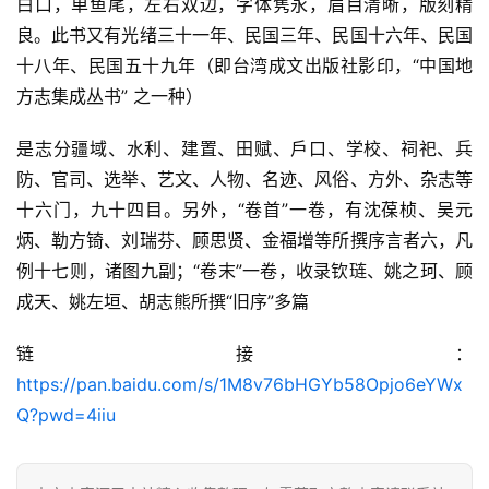
白口，单鱼尾，左右双边，字体隽永，眉目清晰，版刻精
良。此书又有光绪三十一年、民国三年、民国十六年、民国
十八年、民国五十九年（即台湾成文出版社影印，“中国地
方志集成丛书”
 之一种）
佛
是志分疆域、水利、建置、田赋、戶口、学校、祠祀、兵
家
防、官司、选举、艺文、人物、名迹、风俗、方外、杂志等
典
十六门，九十四目。另外，“卷首”一卷，有沈葆桢、吴元
籍
炳、勒方锜、刘瑞芬、顾思贤、金福增等所撰序言者六，凡
例十七则，诸图九副；“卷末”一卷，收录钦琏、姚之珂、顾
道
成天、姚左垣、胡志熊所撰“旧序”多篇
家
典
链接：
籍
https://pan.baidu.com/s/1M8v76bHGYb58Opjo6eYWx
易
Q?pwd=4iiu
学
典