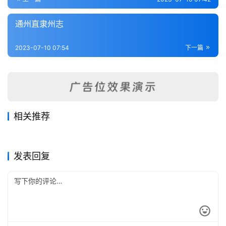
书
通州直隶州志
全
国
2023-07-10 07:54
下一篇
县
志
关
于
相关推荐
本
崇明县志
续纂江宁府志
站
2023-07-16
305
2023-07-04
674
苏州府志
扬州府志1
2023-07-16
311
2023-07-12
335
江苏省
江苏省
丹徒县志
震泽县志
2023-07-04
339
2023-07-06
282
江苏省
江苏省
江苏省
江苏省
发表回复