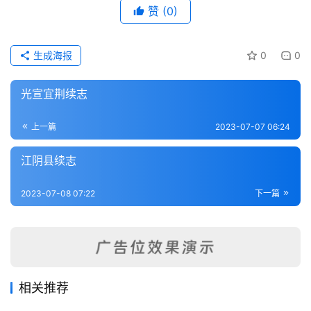
赞
(0)
武
术
生成海报
0
0
登录
注册
内
功
光宣宜荆续志
杂
上一篇
2023-07-07 06:24
学
江阴县续志
四
2023-07-08 07:22
下一篇
库
全
书
全
国
相关推荐
县
徐州志（1-3）
赣榆县志