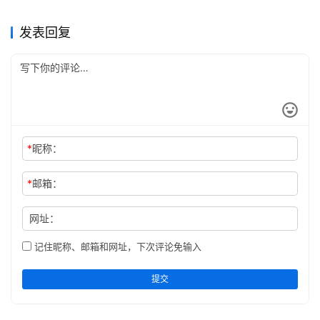
2023-07-16
226
2023-07-08
544
志
青浦县续志
京口山水考（全）
2023-07-16
224
2023-07-16
243
江苏省
江苏省
金陵通传
莫愁湖志（全）
2023-07-08
538
2023-07-16
341
江苏省
江苏省
江苏省
江苏省
发表回复
关
于
本
站
*
昵称：
*
邮箱：
网址：
记住昵称、邮箱和网址，下次评论免输入
提交