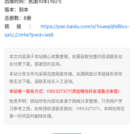
出版时间：民国10年[1921]
家
版本：刻本
典
总册数：6册
籍
链接：
https://pan.baidu.com/s/1nueqiijNiBlxx-
qxU_CnHw?pwd=iss6
道
家
典
本文内容源于本站精心收集整理，如需获取完整内容请联系站
籍
长付费下载，感谢您的支持。
易
本站分享文件均采用百度网盘存储，如遇网盘分享链接失效导
学
致无法下载，请联系站长人工咨询。
典
本站唯一联系方式：l185327377(添加微信好友请备注来意)
籍
免责声明：网站所有内容均来源于网络分享整理，只供用户学
习参考之用，如有侵权请联系微信：l185327377，本网站将在
医
第一时间及时删除处理。
学
典
籍