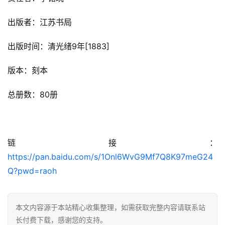
出版者：江苏书局
出版时间：清光绪9年[1883]
佛
家
版本：刻本
典
籍
总册数：80册
道
家
典
链接：
籍
https://pan.baidu.com/s/1Onl6WvG9Mf7Q8K97meG24
Q?pwd=raoh
易
学
典
本文内容源于本站精心收集整理，如需获取完整内容请联系站
籍
长付费下载，感谢您的支持。