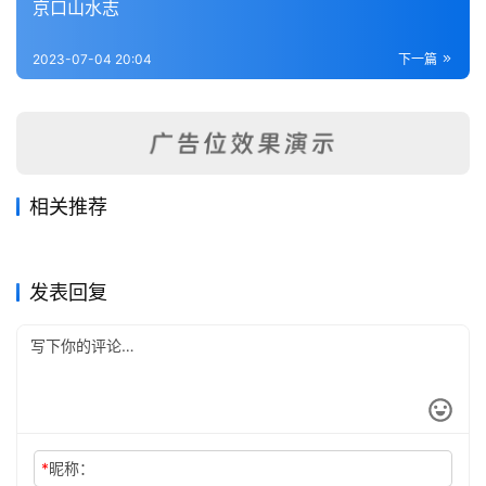
京口山水志
全
2023-07-04 20:04
下一篇
国
县
志
关
相关推荐
于
续增高邮州志
金陵锁志
本
2023-07-14
339
2023-07-08
266
光宣宜荆续志
高邮州志
2023-07-07
275
2023-07-08
293
江苏省
江苏省
金山县志（全）
京口山水志
站
2023-07-16
338
2023-07-04
319
江苏省
江苏省
江苏省
江苏省
发表回复
*
昵称：