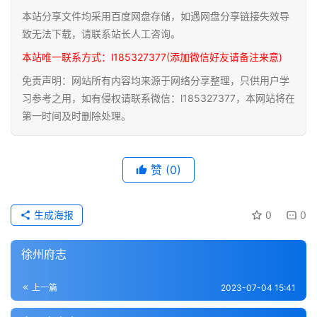
本站分享文件均采用百度网盘存储，如遇网盘分享链接失效导
医
致无法下载，请联系站长人工咨询。
学
本站唯一联系方式：l185327377(添加微信好友请备注来意)
典
籍
免责声明：网站所有内容均来源于网络分享整理，只供用户学
习参考之用，如有侵权请联系微信：l185327377，本网站将在
第一时间及时删除处理。
武
术
登录
注册
内
功
赞
(0)
杂
生成海报
0
0
学
徐州府志
四
库
上一篇
2023-07-04 15:41
全
书