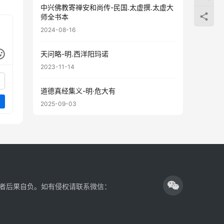
中兴佛教寄禅安和尚传-民国.太虚撰.太虚大
师全书本
2024-08-16
天问略-明.西洋阳玛诺
2023-11-14
道德真经集义-明·危大有
2025-09-03
者后果自负。如有侵权请联系微信：