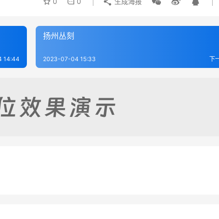
0
0
生成海报
扬州丛刻
 14:44
2023-07-04 15:33
下
续志
南汇县续志（1-2）
-08
384
2023-07-16
2
康志（1-2）
如皋县志
-16
245
2023-07-04
8
江苏省
江苏省