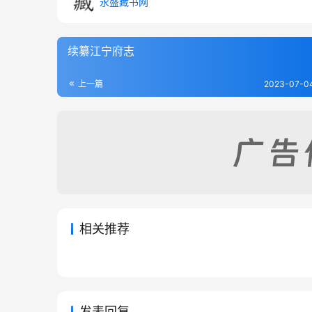
永盛藏书网
续纂江宁府志
上一篇
2023-07-04
相关推荐
上海县志2-清同治十一年刊本
江阴县
2023-07-16
306
2023-07
松江府志
景定建
2023-07-04
302
2023-07
江苏省
江苏省
江苏省
江苏省
发表回复