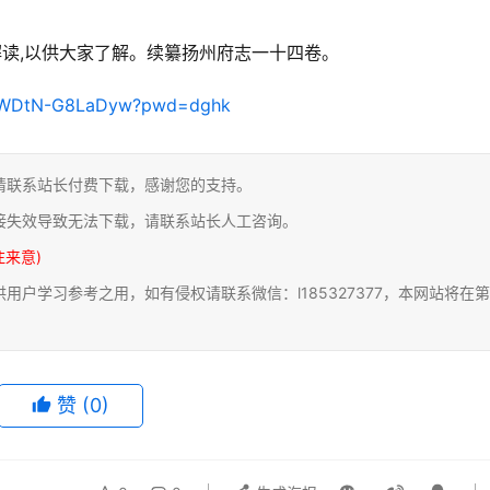
解读,以供大家了解。续纂扬州府志一十四卷。
G4dWDtN-G8LaDyw?pwd=dghk
请联系站长付费下载，感谢您的支持。
接失效导致无法下载，请联系站长人工咨询。
注来意)
户学习参考之用，如有侵权请联系微信：l185327377，本网站将在第
赞
(0)