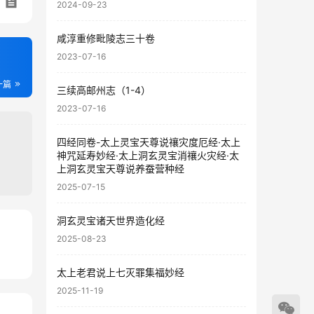
2024-09-23
咸淳重修毗陵志三十卷
2023-07-16
一篇
三续高邮州志（1-4）
2023-07-16
四经同卷-太上灵宝天尊说禳灾度厄经·太上
神咒延寿妙经·太上洞玄灵宝消禳火灾经·太
上洞玄灵宝天尊说养蚕营种经
2025-07-15
洞玄灵宝诸天世界造化经
2025-08-23
99
94
太上老君说上七灭罪集福妙经
2025-11-19