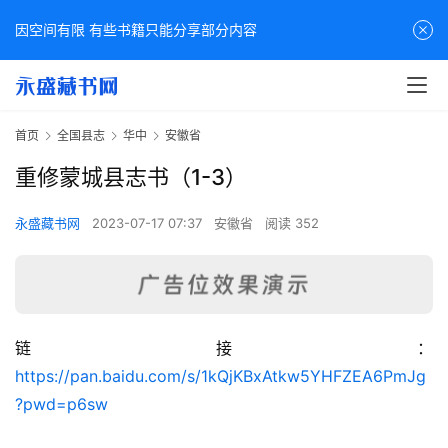
因空间有限 有些书籍只能分享部分内容
首页
全国县志
华中
安徽省
重修蒙城县志书（1-3）
永盛藏书网
2023-07-17 07:37
安徽省
阅读 352
链接：
佛
https://pan.baidu.com/s/1kQjKBxAtkw5YHFZEA6PmJg
家
?pwd=p6sw
典
籍