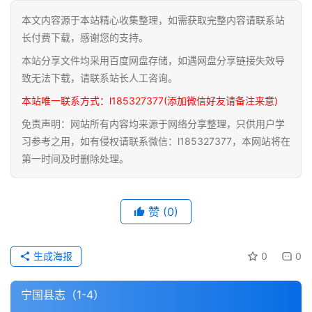
本文内容源于本站精心收集整理，如需获取完整内容请联系站
道
长付费下载，感谢您的支持。
家
本站分享文件均采用百度网盘存储，如遇网盘分享链接失效导
典
籍
致无法下载，请联系站长人工咨询。
本站唯一联系方式：l185327377(添加微信好友请备注来意)
易
免责声明：网站所有内容均来源于网络分享整理，只供用户学
学
习参考之用，如有侵权请联系微信：l185327377，本网站将在
典
第一时间及时删除处理。
籍
医
赞
(0)
学
典
籍
生成海报
0
0
武
宁国县志（1-4）
术