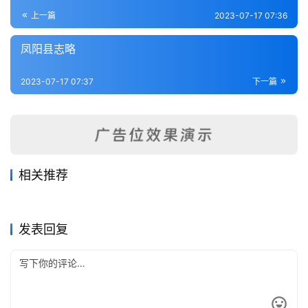
登录
注册
内
上一篇
2023-07-17 07:36
功
凤阳县志略
杂
2023-07-17 07:37
下一篇
学
四
库
全
书
相关推荐
皖志列传稿（1-2）
全椒县志（1-3）
2023-07-17
298
2023-07-17
321
繁昌县志书（1-4）
徽州府志（1-7）
2023-07-17
377
2023-07-17
313
全
安徽省
安徽省
霍山县志（1-3）
芜湖县志（1）
2023-07-17
374
2023-07-16
393
安徽省
安徽省
国
安徽省
安徽省
发表回复
县
志
关