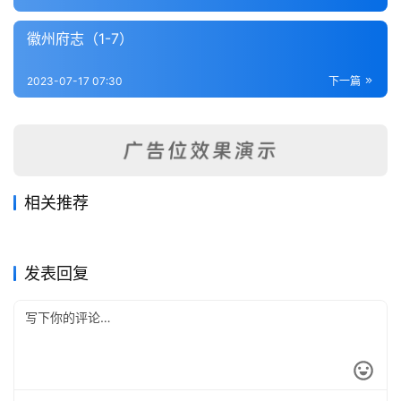
内
功
徽州府志（1-7）
杂
2023-07-17 07:30
下一篇
学
四
库
全
相关推荐
书
芜湖县志（2-3）
太和县志（1-3）
2023-07-16
269
2023-07-17
384
凤阳县志略
铜陵县志（1-2）
2023-07-17
214
2023-07-17
222
安徽省
安徽省
宁国县志（1-4）
盱胎县志（全）
2023-07-17
257
2023-07-17
252
安徽省
安徽省
全
安徽省
安徽省
发表回复
国
县
志
关
于