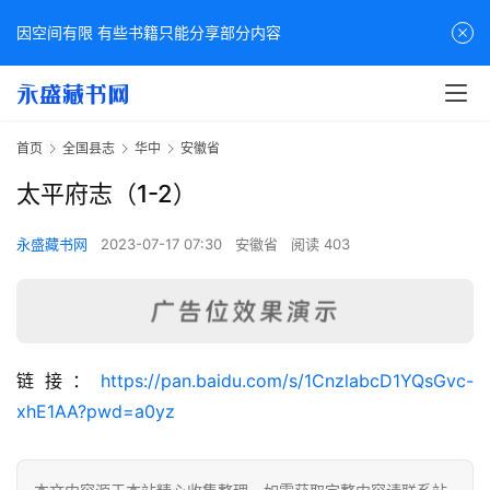
因空间有限 有些书籍只能分享部分内容
首页
全国县志
华中
安徽省
太平府志（1-2）
永盛藏书网
2023-07-17 07:30
安徽省
阅读 403
佛
链接：
https://pan.baidu.com/s/1CnzlabcD1YQsGvc-
家
xhE1AA?pwd=a0yz
典
籍