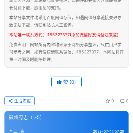
本文内容源于本站精心收集整理，如需获取完整内容请联系站
道
长付费下载，感谢您的支持。
家
本站分享文件均采用百度网盘存储，如遇网盘分享链接失效导
典
致无法下载，请联系站长人工咨询。
籍
本站唯一联系方式：l185327377(添加微信好友请备注来意)
免责声明：网站所有内容均来源于网络分享整理，只供用户学
易
习参考之用，如有侵权请联系微信：l185327377，本网站将在
学
第一时间及时删除处理。
典
籍
赞
(0)
医
学
典
生成海报
0
0
籍
徽州府志（1-5）
武
术
登录
注册
上一篇
2023-07-17 07:29