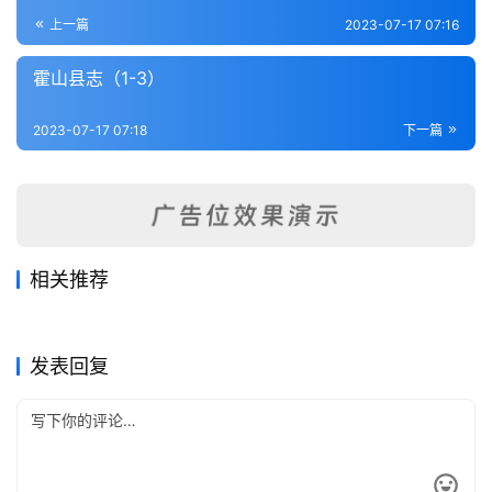
登录
注册
内
上一篇
2023-07-17 07:16
功
霍山县志（1-3）
杂
2023-07-17 07:18
下一篇
学
四
库
全
书
相关推荐
颖上县志（1-4）
凤阳县志略
2023-07-17
261
2023-07-17
214
历阳典录（1-5）
五河县志（1-4）
2023-07-17
335
2023-07-17
241
全
安徽省
安徽省
祁门县志（1-4）
黟县三志（1-2）
2023-07-17
425
2023-07-16
404
安徽省
安徽省
国
安徽省
安徽省
发表回复
县
志
关