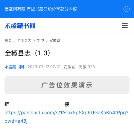
因空间有限 有些书籍只能分享部分内容
首页
全国县志
华中
安徽省
全椒县志（1-3）
永盛藏书网
2023-07-17 07:17
安徽省
阅读 323
链接：
佛
https://pan.baidu.com/s/1ACix5p5Xp6UGaKaKb4tPpg?
家
pwd=a48j
典
籍