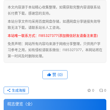
本文内容源于本站精心收集整理，如需获取完整内容请联系站
道
长付费下载，感谢您的支持。
家
本站分享文件均采用百度网盘存储，如遇网盘分享链接失效导
典
籍
致无法下载，请联系站长人工咨询。
本站唯一联系方式：l185327377(添加微信好友请备注来意)
易
免责声明：网站所有内容均来源于网络分享整理，只供用户学
学
习参考之用，如有侵权请联系微信：l185327377，本网站将在
典
第一时间及时删除处理。
籍
医
赞
(0)
学
典
籍
生成海报
0
0
武
皖志便览（全）
术