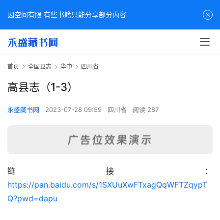
因空间有限 有些书籍只能分享部分内容
首页
全国县志
华中
四川省
高县志（1-3）
永盛藏书网
2023-07-28 09:59
四川省
阅读 287
链接：
佛
https://pan.baidu.com/s/1SXUuXwFTxagQqWFTZqypT
家
Q?pwd=dapu
典
籍