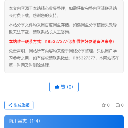
本文内容源于本站精心收集整理，如需获取完整内容请联系站
道
长付费下载，感谢您的支持。
家
本站分享文件均采用百度网盘存储，如遇网盘分享链接失效导
典
籍
致无法下载，请联系站长人工咨询。
本站唯一联系方式：l185327377(添加微信好友请备注来意)
易
免责声明：网站所有内容均来源于网络分享整理，只供用户学
学
习参考之用，如有侵权请联系微信：l185327377，本网站将在
典
第一时间及时删除处理。
籍
医
赞
(0)
学
典
籍
生成海报
0
0
武
南川县志（1-4）
术