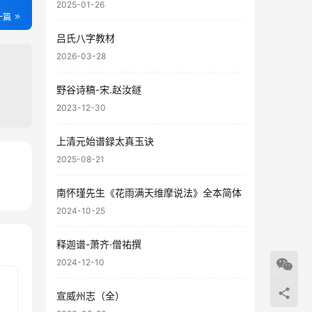
2025-01-26
一篇
吕氏八字教材
2026-03-28
野谷诗稿-宋.赵汝鐩
2023-12-30
上清元始谱録太真玉诀
2025-08-21
74
南怀瑾先生《花雨满天维摩说法》全本简体
26
2024-10-25
释迦谱-萧齐·僧祐撰
2024-12-10
宣威州志（全）