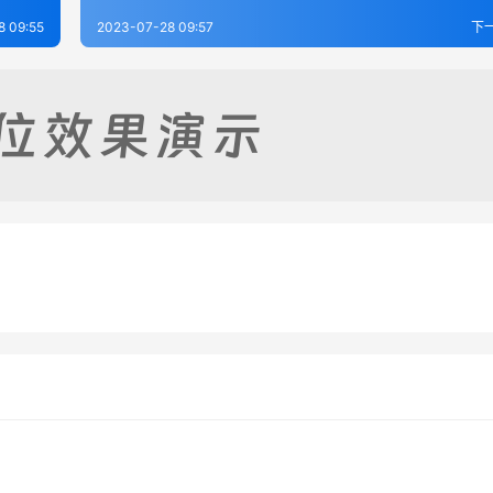
8 09:55
2023-07-28 09:57
下
志（全）
江安县志（1-2）
-28
232
2023-07-28
2
瀘州志-田秀栗-卷1
-28
242
2023-09-09
2
四川省
四川省