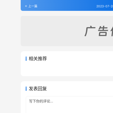
上一篇
2023-07-2
相关推荐
纳溪县志（全）
庆符县
2023-07-28
277
2023-07
瀘州志-田秀栗-卷8
渠县志
2023-09-09
286
2023-07
四川省
四川省
四川省
四川省
发表回复