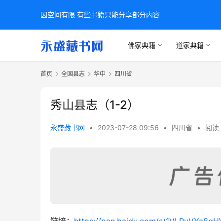
因空间有限 有些书籍只能分享部分内容
佛家典籍
道家典籍
首页
全国县志
华中
四川省
秀山县志（1-2）
永盛藏书网
•
2023-07-28 09:56
•
四川省
•
阅读 
链接：
https://pan.baidu.com/s/1VLPuVYa8