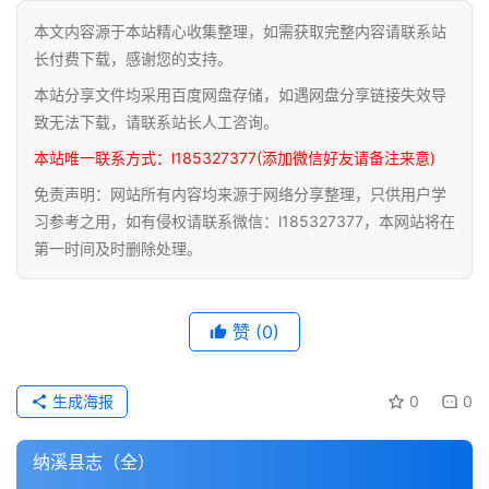
本文内容源于本站精心收集整理，如需获取完整内容请联系站
道
长付费下载，感谢您的支持。
家
本站分享文件均采用百度网盘存储，如遇网盘分享链接失效导
典
籍
致无法下载，请联系站长人工咨询。
本站唯一联系方式：l185327377(添加微信好友请备注来意)
易
免责声明：网站所有内容均来源于网络分享整理，只供用户学
学
习参考之用，如有侵权请联系微信：l185327377，本网站将在
典
第一时间及时删除处理。
籍
医
赞
(0)
学
典
籍
生成海报
0
0
武
纳溪县志（全）
术