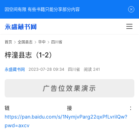
因空间有限 有些书籍只能分享部分内容
首页
全国县志
华中
四川省
梓潼县志（1-2）
永盛藏书网
2023-07-28 09:34
四川省
阅读 241
链接：
佛
https://pan.baidu.com/s/1NymjvParg22qxPfLvrilQw?
家
pwd=axcv
典
籍