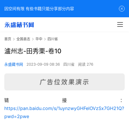
因空间有限 有些书籍只能分享部分内容
首页
全国县志
华中
四川省
瀘州志-田秀栗-卷10
永盛藏书网
2023-09-09 08:36
四川省
阅读 276
链接：
佛
https://pan.baidu.com/s/1uynzwyGHFelOVzSx7GH21Q?
家
pwd=2pwe
典
籍