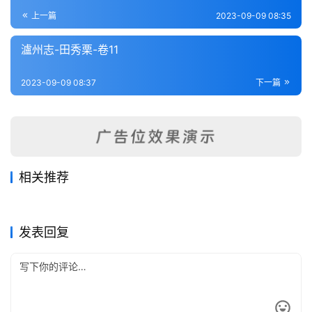
登录
注册
内
上一篇
2023-09-09 08:35
功
瀘州志-田秀栗-卷11
杂
2023-09-09 08:37
下一篇
学
四
库
全
书
相关推荐
大竹县志（1-4）
瀘州志-田秀栗-卷9
2023-07-28
423
2023-09-09
269
宣汉县志（1-6）
罗江县志（全）
2023-07-28
402
2023-07-28
350
全
四川省
四川省
会理州志（1-5）
彭县志（1-3）
2023-07-28
271
2023-07-28
383
四川省
四川省
国
四川省
四川省
发表回复
县
志
关