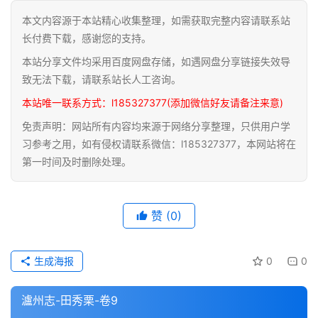
本文内容源于本站精心收集整理，如需获取完整内容请联系站
道
长付费下载，感谢您的支持。
家
本站分享文件均采用百度网盘存储，如遇网盘分享链接失效导
典
籍
致无法下载，请联系站长人工咨询。
本站唯一联系方式：l185327377(添加微信好友请备注来意)
易
免责声明：网站所有内容均来源于网络分享整理，只供用户学
学
习参考之用，如有侵权请联系微信：l185327377，本网站将在
典
第一时间及时删除处理。
籍
医
赞
(0)
学
典
籍
生成海报
0
0
武
瀘州志-田秀栗-卷9
术