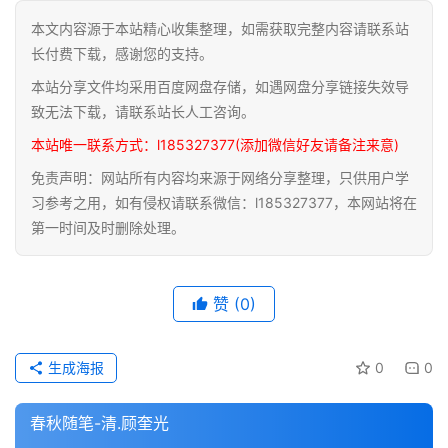
本文内容源于本站精心收集整理，如需获取完整内容请联系站
道
长付费下载，感谢您的支持。
家
本站分享文件均采用百度网盘存储，如遇网盘分享链接失效导
典
籍
致无法下载，请联系站长人工咨询。
本站唯一联系方式：l185327377(添加微信好友请备注来意)
易
免责声明：网站所有内容均来源于网络分享整理，只供用户学
学
习参考之用，如有侵权请联系微信：l185327377，本网站将在
典
第一时间及时删除处理。
籍
医
赞
(0)
学
典
籍
生成海报
0
0
武
春秋随笔-清.顾奎光
术