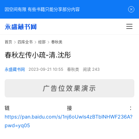
因空间有限 有些书籍只能分享部分内容
首页
四库全书
经部
春秋类
春秋左传小疏-清.沈彤
永盛藏书网
2023-09-21 10:55
春秋类
阅读 243
链接：
佛
https://pan.baidu.com/s/1nj6oUwls4zBTbINHWF236A?
家
pwd=yq05
典
籍