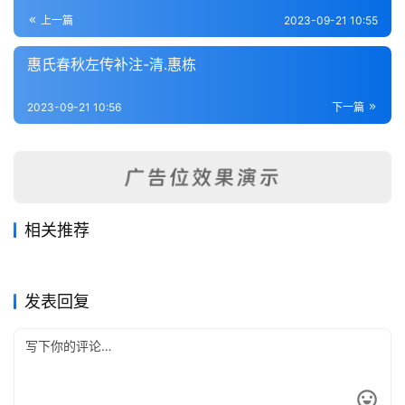
登录
注册
内
上一篇
2023-09-21 10:55
功
惠氏春秋左传补注-清.惠栋
杂
2023-09-21 10:56
下一篇
学
四
库
全
书
相关推荐
洪氏春秋说-宋.洪咨防
春秋胡氏传辨疑-明.陆粲
2023-09-21
187
2023-09-21
183
左传附注-明.陆粲
春秋书法钩元-明.石光霁
2023-09-21
223
2023-09-21
222
全
春秋类
春秋类
张氏春秋集注（纲领）宋.张洽
春秋左传要义-宋.魏了翁
2023-09-21
244
2023-09-21
243
春秋类
春秋类
国
春秋类
春秋类
发表回复
县
志
关