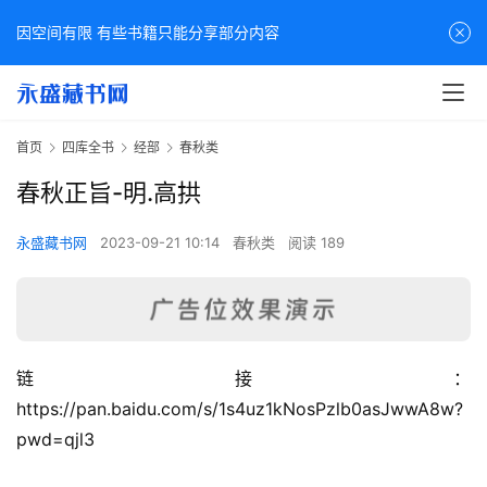
因空间有限 有些书籍只能分享部分内容
首页
四库全书
经部
春秋类
春秋正旨-明.高拱
永盛藏书网
2023-09-21 10:14
春秋类
阅读 189
链接：
佛
https://pan.baidu.com/s/1s4uz1kNosPzlb0asJwwA8w?
家
pwd=qjl3
典
籍