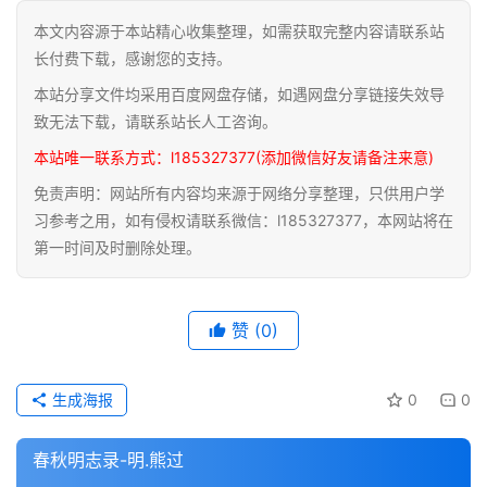
本文内容源于本站精心收集整理，如需获取完整内容请联系站
道
长付费下载，感谢您的支持。
家
本站分享文件均采用百度网盘存储，如遇网盘分享链接失效导
典
籍
致无法下载，请联系站长人工咨询。
本站唯一联系方式：l185327377(添加微信好友请备注来意)
易
免责声明：网站所有内容均来源于网络分享整理，只供用户学
学
习参考之用，如有侵权请联系微信：l185327377，本网站将在
典
第一时间及时删除处理。
籍
医
赞
(0)
学
典
籍
生成海报
0
0
武
春秋明志录-明.熊过
术