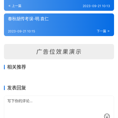
登录
注册
内
上一篇
2023-09-21 10:13
功
春秋胡传考误-明.袁仁
杂
2023-09-21 10:15
下一篇
学
四
库
全
书
相关推荐
刘氏春秋传-宋.刘敞
春秋三传谳-宋.叶梦得
2023-09-21
311
2023-09-21
344
春秋比事-宋.沈棐
春秋诸国统纪-元.齐履谦
2023-09-21
204
2023-09-21
209
全
春秋类
春秋类
春秋权衡-宋.刘敞
春秋集义（纲领）宋.李明复
2023-09-21
281
2023-09-21
189
春秋类
春秋类
国
春秋类
春秋类
发表回复
县
志
关