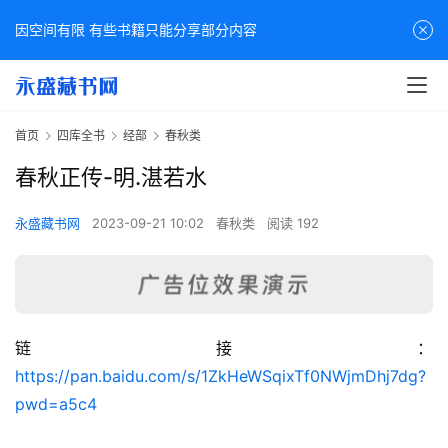
因空间有限 有些书籍只能分享部分内容
首页
四库全书
经部
春秋类
春秋正传-明.湛若水
永盛藏书网
2023-09-21 10:02
春秋类
阅读 192
链接：
佛
https://pan.baidu.com/s/1ZkHeWSqixTf0NWjmDhj7dg?
家
pwd=a5c4
典
籍