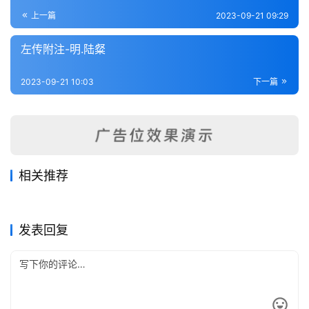
登录
注册
内
上一篇
2023-09-21 09:29
功
左传附注-明.陆粲
杂
2023-09-21 10:03
下一篇
学
四
库
全
书
相关推荐
春秋皇纲论-宋.王晳
春秋集传-元.赵访
2023-09-21
188
2023-09-21
209
刘氏春秋传-宋.刘敞
春秋本义-元.程端学
2023-09-21
311
2023-09-21
236
全
春秋类
春秋类
春秋辩疑-宋.萧楚
春秋质疑-明.杨于庭
2023-09-21
212
2023-09-21
336
春秋类
春秋类
国
春秋类
春秋类
发表回复
县
志
关