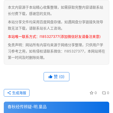
本文内容源于本站精心收集整理，如需获取完整内容请联系站
道
长付费下载，感谢您的支持。
家
本站分享文件均采用百度网盘存储，如遇网盘分享链接失效导
典
籍
致无法下载，请联系站长人工咨询。
本站唯一联系方式：l185327377(添加微信好友请备注来意)
易
免责声明：网站所有内容均来源于网络分享整理，只供用户学
学
习参考之用，如有侵权请联系微信：l185327377，本网站将在
典
第一时间及时删除处理。
籍
医
赞
(0)
学
典
籍
生成海报
0
0
武
春秋经传辨疑-明.童品
术