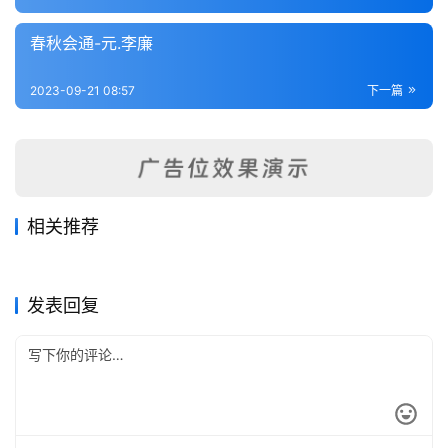
内
功
春秋会通-元.李廉
杂
2023-09-21 08:57
下一篇
学
四
库
全
相关推荐
书
春秋谷梁传注疏-战国.谷梁赤
孙氏春秋经解-宋.孙觉
2023-09-21
213
2023-09-21
184
左传附注-明.陆粲
张氏春秋集注（纲领）宋.张洽
2023-09-21
223
2023-09-21
244
春秋类
春秋类
春秋宗朱辨义-清.張自超
春秋阙如编-清.焦袁熹
2023-09-21
198
2023-09-21
238
春秋类
春秋类
全
春秋类
春秋类
发表回复
国
县
志
关
于