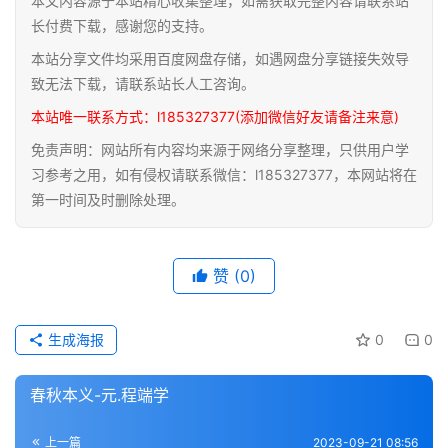
本文内容源于本站精心收集整理，如需获取完整内容请联系站
道
长付费下载，感谢您的支持。
家
本站分享文件均采用百度网盘存储，如遇网盘分享链接失效导
典
致无法下载，请联系站长人工咨询。
籍
本站唯一联系方式：l185327377(添加微信好友请备注来意)
免责声明：网站所有内容均来源于网络分享整理，只供用户学
易
习参考之用，如有侵权请联系微信：l185327377，本网站将在
学
第一时间及时删除处理。
典
籍
赞
(0)
医
学
典
生成海报
0
0
籍
春秋本义-元.程端学
武
术
登录
注册
上一篇
2023-09-21 08:56