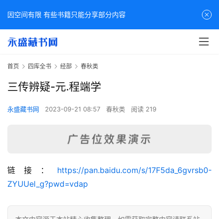
因空间有限 有些书籍只能分享部分内容
首页
四库全书
经部
春秋类
三传辨疑-元.程端学
永盛藏书网
2023-09-21 08:57
春秋类
阅读 219
佛
链接：
https://pan.baidu.com/s/17F5da_6gvrsb0-
家
ZYUUel_g?pwd=vdap
典
籍