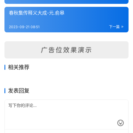
内
功
春秋集传释义大成-元.俞皋
杂
2023-09-21 08:51
下一篇
学
四
库
全
相关推荐
书
三传折诸-清.张尚瑗
春秋集传详说-宋.家铉翁
2023-09-21
233
2023-09-21
254
春秋阙如编-清.焦袁熹
春秋平义-清.俞汝言
2023-09-21
239
2023-09-21
239
春秋类
春秋类
春秋王霸列国世纪编-宋.李琪
程氏春秋或问-元.程端学
2023-09-21
264
2023-09-21
194
春秋类
春秋类
全
春秋类
春秋类
发表回复
国
县
志
关
于