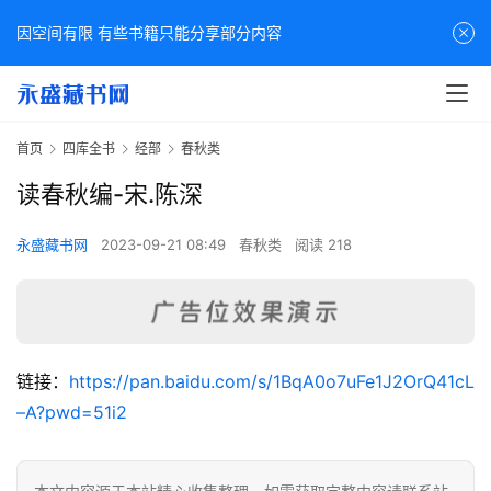
因空间有限 有些书籍只能分享部分内容
首页
四库全书
经部
春秋类
读春秋编-宋.陈深
永盛藏书网
2023-09-21 08:49
春秋类
阅读 218
佛
链接：
https://pan.baidu.com/s/1BqA0o7uFe1J2OrQ41cL
家
–A?pwd=51i2
典
籍