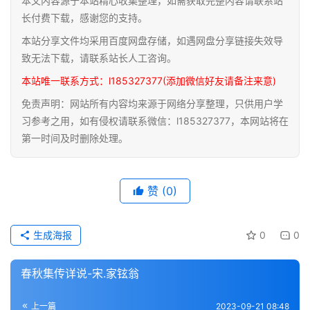
本文内容源于本站精心收集整理，如需获取完整内容请联系站
道
长付费下载，感谢您的支持。
家
本站分享文件均采用百度网盘存储，如遇网盘分享链接失效导
典
致无法下载，请联系站长人工咨询。
籍
本站唯一联系方式：l185327377(添加微信好友请备注来意)
免责声明：网站所有内容均来源于网络分享整理，只供用户学
易
习参考之用，如有侵权请联系微信：l185327377，本网站将在
学
第一时间及时删除处理。
典
籍
赞
(0)
医
学
典
生成海报
0
0
籍
春秋集传详说-宋.家铉翁
武
术
登录
注册
上一篇
2023-09-21 08:48