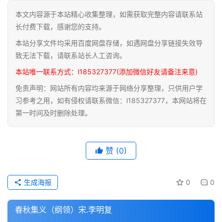
本文内容源于本站精心收集整理，如需获取完整内容请联系站
道
长付费下载，感谢您的支持。
家
本站分享文件均采用百度网盘存储，如遇网盘分享链接失效导
典
籍
致无法下载，请联系站长人工咨询。
本站唯一联系方式：l185327377(添加微信好友请备注来意)
易
免责声明：网站所有内容均来源于网络分享整理，只供用户学
学
习参考之用，如有侵权请联系微信：l185327377，本网站将在
典
第一时间及时删除处理。
籍
医
赞
(0)
学
典
籍
生成海报
0
0
武
春秋集义（纲领）宋.李明复
术