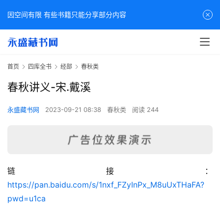
因空间有限 有些书籍只能分享部分内容
首页
四库全书
经部
春秋类
春秋讲义-宋.戴溪
永盛藏书网
2023-09-21 08:38
春秋类
阅读 244
链接：
佛
https://pan.baidu.com/s/1nxf_FZyInPx_M8uUxTHaFA?
家
pwd=u1ca
典
籍