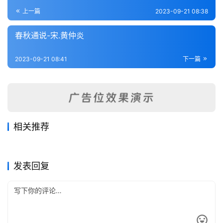
登录
注册
内
上一篇
2023-09-21 08:38
功
春秋通说-宋.黄仲炎
杂
2023-09-21 08:41
下一篇
学
四
库
全
书
相关推荐
张氏春秋集注（纲领）宋.张洽
春秋权衡-宋.刘敞
2023-09-21
244
2023-09-21
281
春秋管窥-清.徐廷垣
左传事纬（附左传事纬前集）
2023-09-21
206
2023-09-21
187
全
春秋类
春秋类
春秋繁露-汉.董仲舒
春秋提纲-宋.陈则通
2023-09-21
276
清.马骕
2023-09-21
267
春秋类
春秋类
国
春秋类
春秋类
发表回复
县
志
关