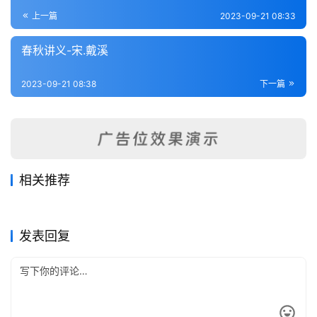
登录
注册
内
上一篇
2023-09-21 08:33
功
春秋讲义-宋.戴溪
杂
2023-09-21 08:38
下一篇
学
四
库
全
书
相关推荐
左传杜解补正-清.顾炎武
春秋正传-明.湛若水
2023-09-21
229
2023-09-21
190
春秋辩疑-宋.萧楚
春秋胡氏传辨疑-明.陆粲
2023-09-21
212
2023-09-21
183
全
春秋类
春秋类
春秋长历-清.陈厚耀
春秋通义
2023-09-21
212
2023-09-21
313
春秋类
春秋类
国
春秋类
春秋类
发表回复
县
志
关