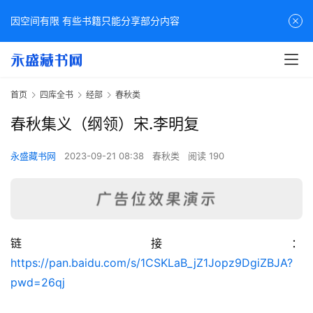
因空间有限 有些书籍只能分享部分内容
首页
四库全书
经部
春秋类
春秋集义（纲领）宋.李明复
永盛藏书网
2023-09-21 08:38
春秋类
阅读 190
链接：
佛
https://pan.baidu.com/s/1CSKLaB_jZ1Jopz9DgiZBJA?
家
pwd=26qj
典
籍