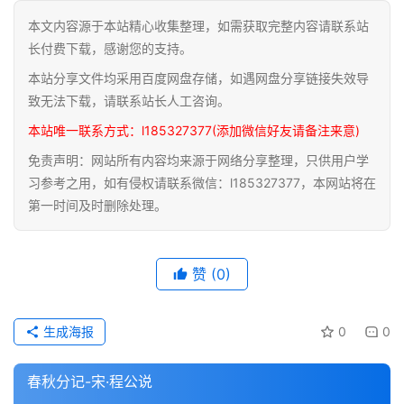
本文内容源于本站精心收集整理，如需获取完整内容请联系站
道
长付费下载，感谢您的支持。
家
本站分享文件均采用百度网盘存储，如遇网盘分享链接失效导
典
籍
致无法下载，请联系站长人工咨询。
本站唯一联系方式：l185327377(添加微信好友请备注来意)
易
免责声明：网站所有内容均来源于网络分享整理，只供用户学
学
习参考之用，如有侵权请联系微信：l185327377，本网站将在
典
第一时间及时删除处理。
籍
医
赞
(0)
学
典
籍
生成海报
0
0
武
春秋分记-宋·程公说
术