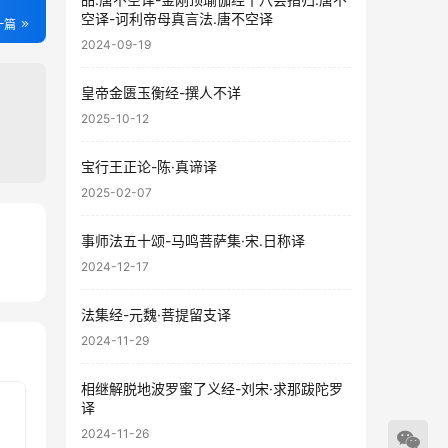
空译-诃利帝母真言法.唐不空译
一篇
2024-09-19
皇帝金匮玉衡经-撰人不详
2025-10-12
宝行王正论-陈·真谛译
2025-02-07
事师法五十颂-马鸣菩萨集·宋.日称译
83
2024-12-17
17
法集经-元魏·菩提留支译
2024-11-29
相继解脱地波罗蜜了义经-刘宋·求那跋陀罗
译
2024-11-26