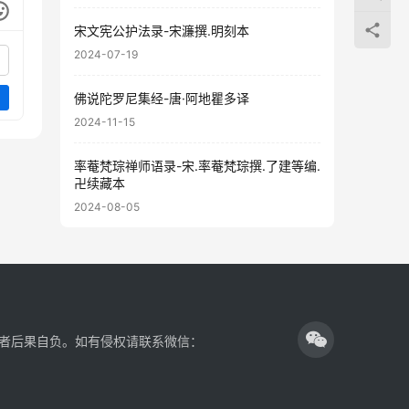
宋文宪公护法录-宋濂撰.明刻本
2024-07-19
佛说陀罗尼集经-唐·阿地瞿多译
2024-11-15
率菴梵琮禅师语录-宋.率菴梵琮撰.了建等编.
卍续藏本
2024-08-05
者后果自负。如有侵权请联系微信：