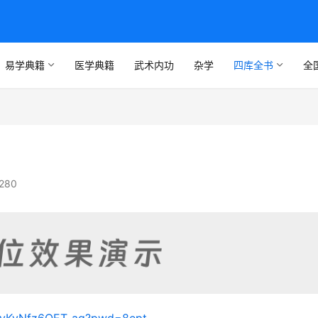
易学典籍
医学典籍
武术内功
杂学
四库全书
全
280
dyKvNfz6QET-ag?pwd=8ept