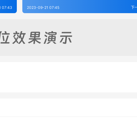
1 07:43
2023-09-21 07:45
下
事-宋.沈棐
春秋胡氏传辨疑-明.陆粲
-21
204
2023-09-21
1
传附录纂疏-元.汪克宽
读春秋编-宋.陈深
-21
206
2023-09-21
2
春秋类
春秋类