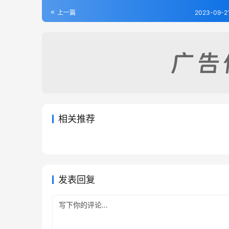
上一篇
2023-09-2
相关推荐
春秋正传-明.湛若水
春秋比
2023-09-21
190
2023-09
春秋管窥-清.徐廷垣
春秋胡
2023-09-21
205
2023-09
春秋类
春秋类
春秋类
春秋类
发表回复