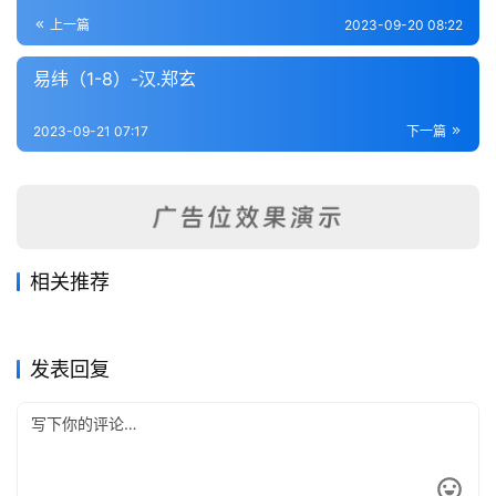
登录
注册
内
上一篇
2023-09-20 08:22
功
易纬（1-8）-汉.郑玄
杂
2023-09-21 07:17
下一篇
学
四
库
全
书
相关推荐
大易粹言-宋.方闻一
周易通论-清.李光地
2023-09-17
263
2023-09-20
201
易经蒙引-明.蔡清
周易象辞（附周易寻门余论.图
2023-09-19
270
2023-09-20
218
全
易经类
易经类
学易记-元.李简
厚斋易学-宋.冯椅
2023-09-19
332
学辩惑）-清.黄宗炎
2023-09-17
219
易经类
易经类
国
易经类
易经类
发表回复
县
志
关