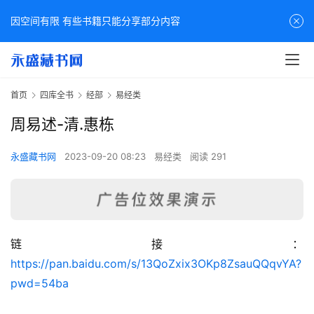
因空间有限 有些书籍只能分享部分内容
首页
四库全书
经部
易经类
周易述-清.惠栋
永盛藏书网
2023-09-20 08:23
易经类
阅读 291
链接：
佛
https://pan.baidu.com/s/13QoZxix3OKp8ZsauQQqvYA?
家
pwd=54ba
典
籍