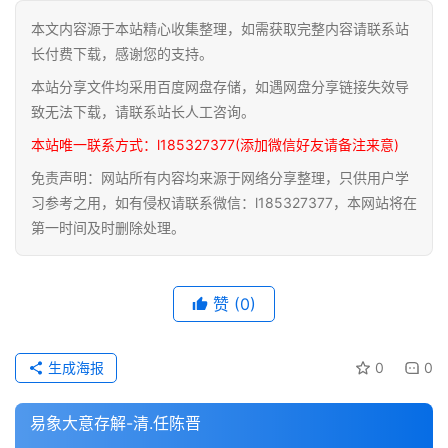
本文内容源于本站精心收集整理，如需获取完整内容请联系站
道
长付费下载，感谢您的支持。
家
本站分享文件均采用百度网盘存储，如遇网盘分享链接失效导
典
籍
致无法下载，请联系站长人工咨询。
本站唯一联系方式：l185327377(添加微信好友请备注来意)
易
免责声明：网站所有内容均来源于网络分享整理，只供用户学
学
习参考之用，如有侵权请联系微信：l185327377，本网站将在
典
第一时间及时删除处理。
籍
医
赞
(0)
学
典
籍
生成海报
0
0
武
易象大意存解-清.任陈晋
术