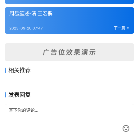
内
功
周易筮述-清.王宏撰
杂
2023-09-20 07:47
下一篇
学
四
库
全
相关推荐
书
周易本义集成-元.熊良辅
周易稗疏（附考异）-清.王夫
2023-09-19
224
2023-09-20
231
周易举正-唐.郭京
易经蒙引-明.蔡清
2023-09-17
299
之
2023-09-19
270
易经类
易经类
大易通解（附录）-清.魏荔彤
易纬（1-8）-汉.郑玄
2023-09-20
197
2023-09-21
244
易经类
易经类
全
易经类
易经类
发表回复
国
县
志
关
于