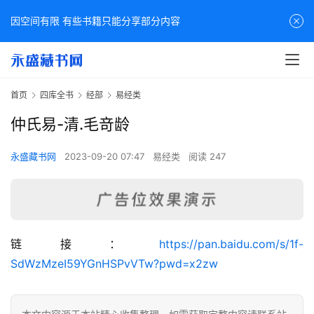
因空间有限 有些书籍只能分享部分内容
首页
四库全书
经部
易经类
仲氏易-清.毛竒龄
永盛藏书网
2023-09-20 07:47
易经类
阅读 247
佛
链接：
https://pan.baidu.com/s/1f-
家
SdWzMzeI59YGnHSPvVTw?pwd=x2zw
典
籍