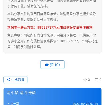
本文内容源于本站精心收集整理，如需获取完整内容请联系站
道
长付费下载，感谢您的支持。
家
本站分享文件均采用百度网盘存储，如遇网盘分享链接失效导
典
致无法下载，请联系站长人工咨询。
籍
本站唯一联系方式：l185327377(添加微信好友请备注来意)
免责声明：网站所有内容均来源于网络分享整理，只供用户学
易
习参考之用，如有侵权请联系微信：l185327377，本网站将在
学
第一时间及时删除处理。
典
籍
赞
(0)
医
学
典
生成海报
0
0
籍
易小帖-清.毛奇龄
武
术
登录
注册
上一篇
2023-09-20 07:46