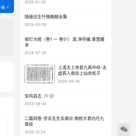
2025-01-20
一篇
随缘往生忏悔晚朝全集
2025-05-08
祖灯大统（卷1 — 卷51）清.净符编.普慧藏
本
2024-07-24
上清太上帝君九真中经-太
虚真人南岳上仙赤松子
25
2024-06-26
56
宝鸡县志（1-2）
2023-08-24
二篇同卷-宗玄先生玄纲论·南统大君内丹九
章经
2025-12-24