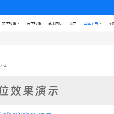
易学典籍
医学典籍
武术内功
杂学
四库全书
全
224
Muv9xdTz_oz24A?pwd=pmwm