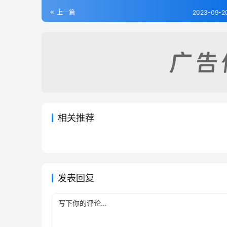
上一篇
2023-09-20
相关推荐
读易大旨-清.孙奇逢
易学启
2023-09-20
209
2023-09
易原-宋.程大昌
周易集
2023-09-17
282
2023-09
易经类
易经类
易经类
易经类
发表回复