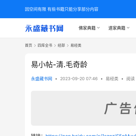
因空间有限 有些书籍只能分享部分内容
佛家典籍
道家典籍
首页
四库全书
经部
易经类
易小帖-清.毛奇龄
永盛藏书网
•
2023-09-20 07:46
•
易经类
•
阅读 
链接：
https://pan.baidu.com/s/1sznzjS5p