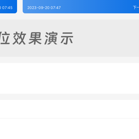
 07:45
2023-09-20 07:47
下
蒙通释-宋.胡方平
周易洗心（卷首）-清.任启运
-19
262
2023-09-20
3
传-元.龙仁夫
读易私言-元.许衡
-19
259
2023-09-19
2
易经类
易经类