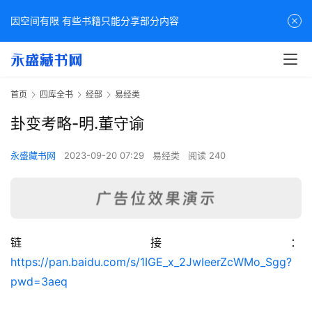
因空间有限 有些书籍只能分享部分内容
首页
四库全书
经部
易经类
卦变考略-明.董守谕
永盛藏书网
2023-09-20 07:29
易经类
阅读 240
链接：
佛
https://pan.baidu.com/s/1IGE_x_2JwIeerZcWMo_Sgg?
家
pwd=3aeq
典
籍