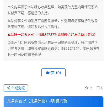
本文内容源于本站精心收集整理，如需获取完整内容请联系站
道
长付费下载，感谢您的支持。
家
本站分享文件均采用百度网盘存储，如遇网盘分享链接失效导
典
籍
致无法下载，请联系站长人工咨询。
本站唯一联系方式：l185327377(添加微信好友请备注来意)
易
免责声明：网站所有内容均来源于网络分享整理，只供用户学
学
习参考之用，如有侵权请联系微信：l185327377，本网站将在
典
第一时间及时删除处理。
籍
医
赞
(0)
学
典
籍
生成海报
0
0
武
儿易内仪以（儿易外仪）-明.倪元璐
术