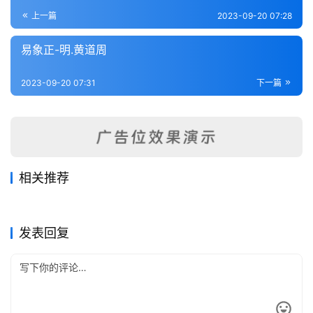
登录
注册
内
上一篇
2023-09-20 07:28
功
易象正-明.黄道周
杂
2023-09-20 07:31
下一篇
学
四
库
全
书
相关推荐
紫岩易传-宋.张浚
周易象辞（附周易寻门余论.图
2023-09-17
249
2023-09-20
218
御纂周易述義-清.傅恒
易象意言-宋.蔡渊
2023-09-20
234
学辩惑）-清.黄宗炎
2023-09-17
296
全
易经类
易经类
吴园周易解-宋.张根
丙子学易编-宋.李心传
2023-09-17
225
2023-09-17
294
易经类
易经类
国
易经类
易经类
发表回复
县
志
关