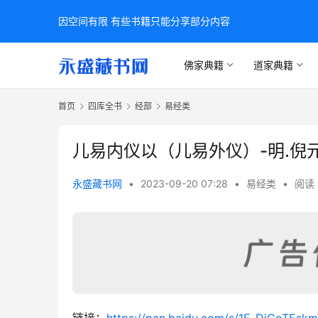
因空间有限 有些书籍只能分享部分内容
佛家典籍
道家典籍
首页
四库全书
经部
易经类
儿易内仪以（儿易外仪）-明.倪
永盛藏书网
•
2023-09-20 07:28
•
易经类
•
阅读 
链接：
https://pan.baidu.com/s/1E_DiCoTE