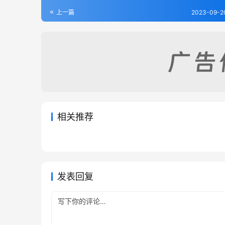
上一篇
2023-09-2
相关推荐
周易郑康成注-汉.郑玄
大易粹
2023-09-17
417
2023-09
易学启蒙通释-宋.胡方平
周易集
2023-09-19
262
2023-09
易经类
易经类
易经类
易经类
发表回复