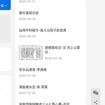
2025-07-11
一篇
南华真经识余
2025-04-25
仙传外科秘方-竣义元阳子赵宜真
2025-08-05
道德真经注-汉·河上公章
句
2024-03-29
10
20
甘水仙源录-李道缘
2025-07-30
海盐澉水志-宋.常棠
2023-10-25
金刚顶瑜伽略述三十七尊心要-不空