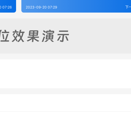
0 07:26
2023-09-20 07:29
下
言-宋.方闻一
易象义卷-宋.丁易东
-17
262
2023-09-19
2
传-元.龙仁夫
郭氏传家易説-宋.郭雍
-19
258
2023-09-17
2
易经类
易经类