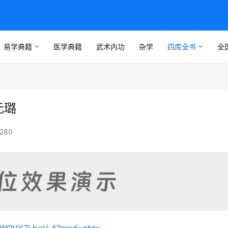
易学典籍
医学典籍
武术内功
杂学
四库全书
全
元璐
280
skmWQVY7LbgV-A?pwd=nbtx