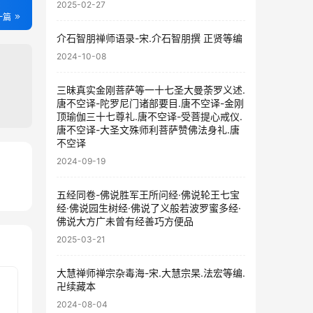
2025-02-27
一篇
介石智朋禅师语录-宋.介石智朋撰 正贤等编
2024-10-08
三昧真实金刚菩萨等一十七圣大曼荼罗义述.
唐不空译-陀罗尼门诸部要目.唐不空译-金刚
顶瑜伽三十七尊礼.唐不空译-受菩提心戒仪.
唐不空译-大圣文殊师利菩萨赞佛法身礼.唐
不空译
2024-09-19
97
五经同卷-佛说胜军王所问经·佛说轮王七宝
69
经·佛说园生树经·佛说了义般若波罗蜜多经·
佛说大方广未曾有经善巧方便品
2025-03-21
大慧禅师禅宗杂毒海-宋.大慧宗杲.法宏等编.
卍续藏本
2024-08-04