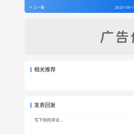
上一篇
2023-09-1
相关推荐
周易玩辞-宋.项安世
易像钞
2023-09-17
289
2023-09
诚斋易传-宋.杨万里
合订删
2023-09-17
243
2023-09
易经类
易经类
性德
易经类
易经类
发表回复