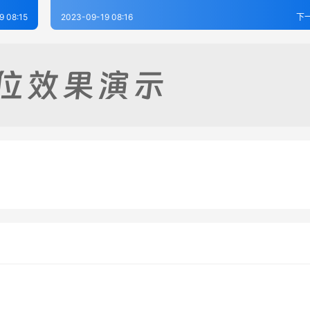
9 08:15
2023-09-19 08:16
下
-明.胡居仁
古周易订诂-明.何楷
-19
270
2023-09-20
4
补大易集义粹言1-清.纳喇
周易辨录-明.杨爵
-20
363
2023-09-19
2
易经类
易经类