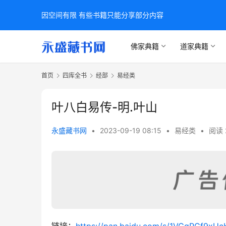
因空间有限 有些书籍只能分享部分内容
佛家典籍
道家典籍
首页
四库全书
经部
易经类
叶八白易传-明.叶山
永盛藏书网
•
2023-09-19 08:15
•
易经类
•
阅读 
链接：
https://pan.baidu.com/s/1VCgPGf9x