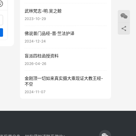
武林梵志-明.吴之鲸
2023-10-29
佛说普门品经-晋·竺法护译
2024-12-24
盲派四柱函授资料
2026-04-26
金刚顶一切如来真实摄大乘现证大教王经-
不空
2024-11-07