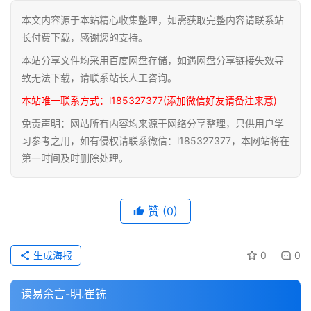
本文内容源于本站精心收集整理，如需获取完整内容请联系站
道
长付费下载，感谢您的支持。
家
本站分享文件均采用百度网盘存储，如遇网盘分享链接失效导
典
籍
致无法下载，请联系站长人工咨询。
本站唯一联系方式：l185327377(添加微信好友请备注来意)
易
免责声明：网站所有内容均来源于网络分享整理，只供用户学
学
习参考之用，如有侵权请联系微信：l185327377，本网站将在
典
第一时间及时删除处理。
籍
医
赞
(0)
学
典
籍
生成海报
0
0
武
读易余言-明.崔铣
术