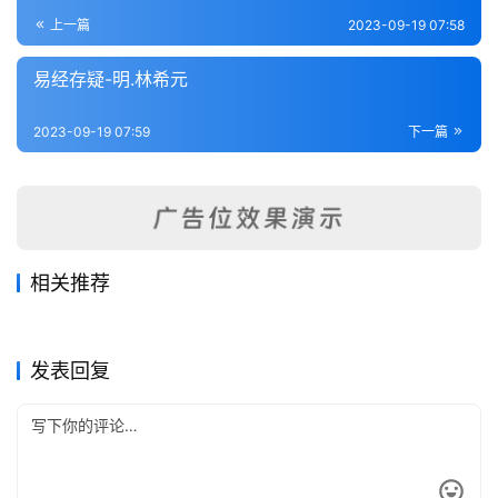
登录
注册
内
上一篇
2023-09-19 07:58
功
易经存疑-明.林希元
杂
2023-09-19 07:59
下一篇
学
四
库
全
书
相关推荐
周易观彖-清.李光地
周易稗疏（附考异）-清.王夫
2023-09-20
276
2023-09-20
231
易象大意存解-清.任陈晋
易变体义-宋.都絜
2023-09-20
245
之
2023-09-17
347
全
易经类
易经类
周易劄记-明.逯中立
像象管见-明.钱一本
2023-09-20
235
2023-09-19
324
易经类
易经类
国
易经类
易经类
发表回复
县
志
关