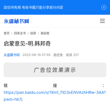
因空间有限 有些书籍只能分享部分内容
首页
四库全书
经部
易经类
启蒙意见-明.韩邦奇
永盛藏书网
2023-09-19 07:59
易经类
阅读 257
链接：
佛
https://pan.baidu.com/s/1Xm1_TID3xENVAzhHRw-3AA?
家
pwd=hb7j
典
籍