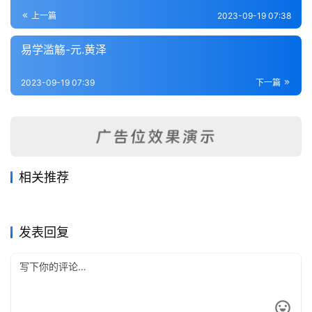
登录
注册
内
上一篇
2023-09-19 07:38
功
易学滥觞-元.黄泽
杂
2023-09-19 07:39
下一篇
学
四
库
全
书
相关推荐
易纂言外翼-元.吴澄
易学启蒙通释-宋.胡方平
2023-09-19
244
2023-09-19
262
南轩易说-宋.张栻
周易注-魏.王弼
2023-09-17
348
2023-09-17
269
全
易经类
易经类
赵氏易说-宋.趙善譽
周易章句证异-清.翟均廉
2023-09-17
298
2023-09-21
239
易经类
易经类
国
易经类
易经类
发表回复
县
志
关