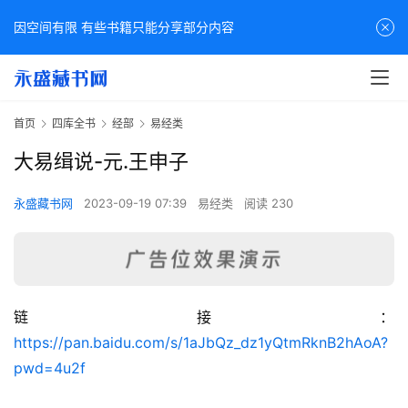
因空间有限 有些书籍只能分享部分内容
首页
四库全书
经部
易经类
大易缉说-元.王申子
永盛藏书网
2023-09-19 07:39
易经类
阅读 230
链接：
佛
https://pan.baidu.com/s/1aJbQz_dz1yQtmRknB2hAoA?
家
pwd=4u2f
典
籍