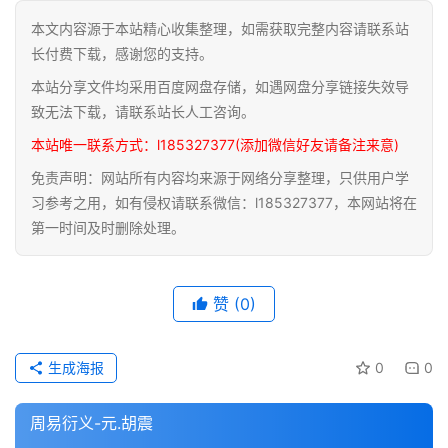
本文内容源于本站精心收集整理，如需获取完整内容请联系站
道
长付费下载，感谢您的支持。
家
本站分享文件均采用百度网盘存储，如遇网盘分享链接失效导
典
籍
致无法下载，请联系站长人工咨询。
本站唯一联系方式：l185327377(添加微信好友请备注来意)
易
免责声明：网站所有内容均来源于网络分享整理，只供用户学
学
习参考之用，如有侵权请联系微信：l185327377，本网站将在
典
第一时间及时删除处理。
籍
医
赞
(0)
学
典
籍
生成海报
0
0
武
周易衍义-元.胡震
术