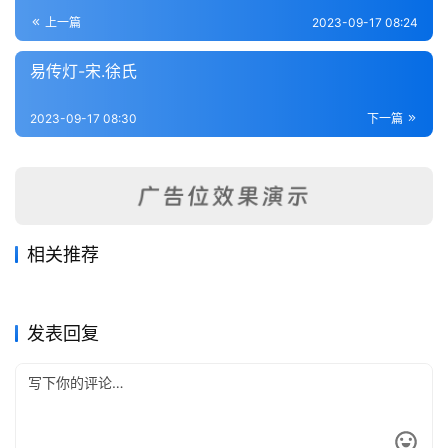
登录
注册
内
上一篇
2023-09-17 08:24
功
易传灯-宋.徐氏
杂
2023-09-17 08:30
下一篇
学
四
库
全
书
相关推荐
易学象数论-清.黄宗羲
推易始末-清.毛奇龄
2023-09-20
207
2023-09-20
218
易精蕴大义-元.解蒙
丙子学易编-宋.李心传
2023-09-19
232
2023-09-17
294
全
易经类
易经类
易翼述信-清.王又朴
周易象辞（附周易寻门余论.图
2023-09-20
246
2023-09-20
218
易经类
易经类
学辩惑）-清.黄宗炎
国
易经类
易经类
发表回复
县
志
关