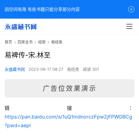
因空间有限 有些书籍只能分享部分内容
首页
四库全书
经部
易经类
易裨传-宋.林至
永盛藏书网
2023-09-17 08:27
易经类
阅读 301
链接：
佛
https://pan.baidu.com/s/1uQ1mdnorczFpw2jFPWGBCg
家
?pwd=aepl
典
籍