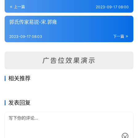
登录
注册
内
上一篇
2023-09-17 08:00
功
郭氏传家易説-宋.郭雍
杂
2023-09-17 08:03
下一篇
学
四
库
全
书
相关推荐
启蒙意见-明.韩邦奇
周易衍义-元.胡震
2023-09-19
254
2023-09-19
286
易笺-清.陈法
易学变通-元.曾贯
2023-09-20
232
2023-09-19
351
全
易经类
易经类
仲氏易-清.毛竒龄
易纂言（卷首）-元.吴澄
2023-09-20
246
2023-09-19
282
易经类
易经类
国
易经类
易经类
发表回复
县
志
关