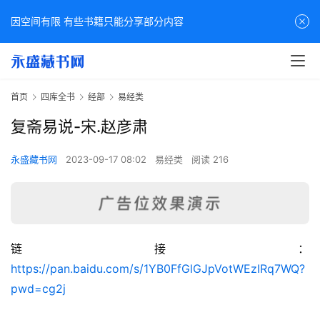
因空间有限 有些书籍只能分享部分内容
首页
四库全书
经部
易经类
复斋易说-宋.赵彦肃
永盛藏书网
2023-09-17 08:02
易经类
阅读 216
链接：
佛
https://pan.baidu.com/s/1YB0FfGlGJpVotWEzIRq7WQ?
家
pwd=cg2j
典
籍