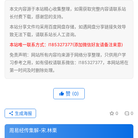
本文内容源于本站精心收集整理，如需获取完整内容请联系站
道
长付费下载，感谢您的支持。
家
本站分享文件均采用百度网盘存储，如遇网盘分享链接失效导
典
籍
致无法下载，请联系站长人工咨询。
本站唯一联系方式：l185327377(添加微信好友请备注来意)
易
免责声明：网站所有内容均来源于网络分享整理，只供用户学
学
习参考之用，如有侵权请联系微信：l185327377，本网站将在
典
第一时间及时删除处理。
籍
医
赞
(0)
学
典
籍
生成海报
0
0
武
周易经传集解-宋.林栗
术