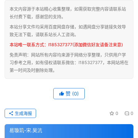
本文内容源于本站精心收集整理，如需获取完整内容请联系站
道
长付费下载，感谢您的支持。
家
本站分享文件均采用百度网盘存储，如遇网盘分享链接失效导
典
籍
致无法下载，请联系站长人工咨询。
本站唯一联系方式：l185327377(添加微信好友请备注来意)
易
免责声明：网站所有内容均来源于网络分享整理，只供用户学
学
习参考之用，如有侵权请联系微信：l185327377，本网站将在
典
第一时间及时删除处理。
籍
医
赞
(0)
学
典
籍
生成海报
0
0
武
易璇玑-宋.吴沆
术