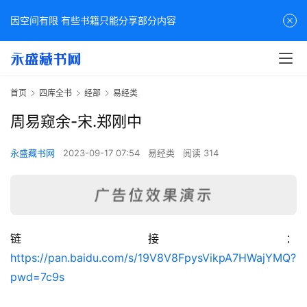
因空间有限 有些书籍只能分享部分内容
首页
四库全书
经部
易经类
周易窥余-宋.郑刚中
永盛藏书网
2023-09-17 07:54
易经类
阅读 314
链接：
佛
https://pan.baidu.com/s/19V8V8FpysVikpA7HWajYMQ?
家
pwd=7c9s
典
籍