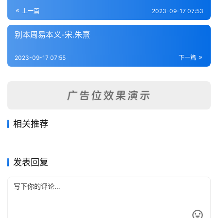
登录
注册
内
上一篇
2023-09-17 07:53
功
别本周易本义-宋.朱熹
杂
2023-09-17 07:55
下一篇
学
四
库
全
书
相关推荐
易象义卷-宋.丁易东
易笺-清.陈法
2023-09-19
210
2023-09-20
232
周易辨录-明.杨爵
周易本义集成-元.熊良辅
2023-09-19
269
2023-09-19
224
全
易经类
易经类
子夏易传-周.卜子夏
周易传注（附周易筮考）-清.
2023-09-17
227
2023-09-20
289
易经类
易经类
李塨
国
易经类
易经类
发表回复
县
志
关