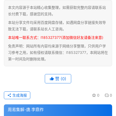
本文内容源于本站精心收集整理，如需获取完整内容请联系站
道
长付费下载，感谢您的支持。
家
本站分享文件均采用百度网盘存储，如遇网盘分享链接失效导
典
籍
致无法下载，请联系站长人工咨询。
本站唯一联系方式：l185327377(添加微信好友请备注来意)
易
免责声明：网站所有内容均来源于网络分享整理，只供用户学
学
习参考之用，如有侵权请联系微信：l185327377，本网站将在
典
第一时间及时删除处理。
籍
医
赞
(0)
学
典
籍
生成海报
0
0
武
周易集解-唐.李鼎祚
术