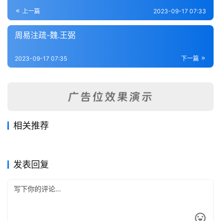
登录
注册
内
上一篇
2023-09-17 07:33
功
周易注疏-魏.王弼
杂
2023-09-17 07:35
下一篇
学
四
库
全
书
相关推荐
易数钩隐图-宋.刘牧（附遗论
周易注疏-魏.王弼
2023-09-17
249
2023-09-17
207
易学启蒙通释-宋.胡方平
郭氏传家易説-宋.郭雍
九事）
2023-09-19
262
2023-09-17
222
全
易经类
易经类
大易择言-清.程廷祚
杨氏易传-宋.杨简
2023-09-20
283
2023-09-17
248
易经类
易经类
国
易经类
易经类
发表回复
县
志
关