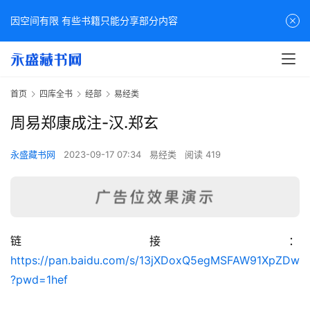
因空间有限 有些书籍只能分享部分内容
首页
四库全书
经部
易经类
周易郑康成注-汉.郑玄
永盛藏书网
2023-09-17 07:34
易经类
阅读 419
链接：
佛
https://pan.baidu.com/s/13jXDoxQ5egMSFAW91XpZDw
家
?pwd=1hef
典
籍