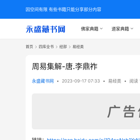
因空间有限 有些书籍只能分享部分内容
佛家典籍
道家典籍
首页
四库全书
经部
易经类
周易集解-唐.李鼎祚
永盛藏书网
•
2023-09-17 07:33
•
易经类
•
阅读 
链接：
https://pan.baidu.com/s/1R4rwNsb1X