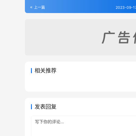
上一篇
2023-09-1
相关推荐
御纂周易折中-清.李光地
周易经
2023-09-20
237
2023-09
周易述-清.惠栋
易变体
2023-09-20
288
2023-09
易经类
易经类
易经类
易经类
发表回复