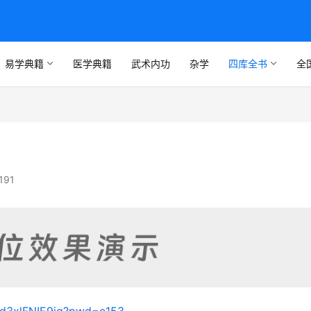
易学典籍
医学典籍
武术内功
杂学
四库全书
全
191
rNd3xlFNIE9jg?pwd=e153