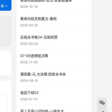
佛说阿閦佛国经-后汉·支娄迦谶译
一篇
2024-10-19
黄帝内经灵枢集注-春秋
2025-09-22
吕祖全书卷24-玉枢经赞
2025-05-03
07-06道德經注釋
2025-11-09
86
12
蒲室集-元.大诉撰.四库全书本
2024-08-16
易因下经02
2026-01-13
高上玉皇心印妙经-八祖合注