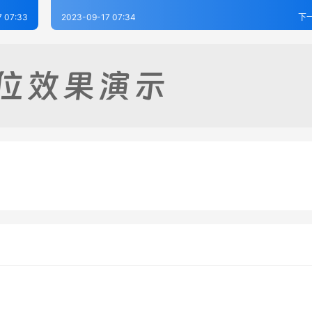
7 07:33
2023-09-17 07:34
下
传集解-宋.林栗
周易图书质疑-清.赵继序
-17
239
2023-09-21
2
义-宋.都絜
周易图説-元.钱义方
-17
347
2023-09-19
3
易经类
易经类